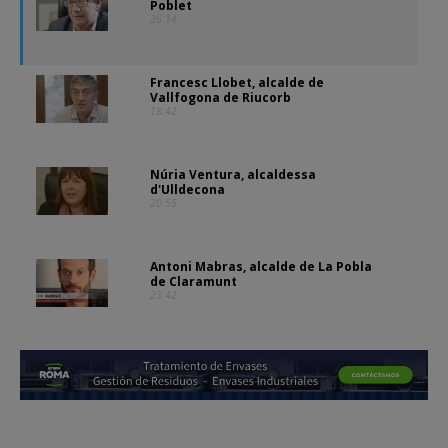
Poblet
26:14
Francesc Llobet, alcalde de
Vallfogona de Riucorb
18:42
Núria Ventura, alcaldessa
d'Ulldecona
20:55
Antoni Mabras, alcalde de La Pobla
de Claramunt
23:42
Meritxell Baqué, alcaldessa de
Vallbona d'Anoia
22:03