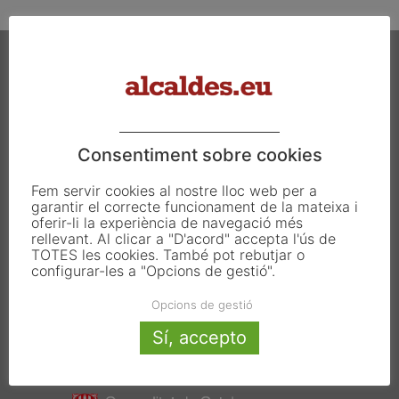
Imma Secanell, alcaldessa de Tarroja
de Segarra
21:17
Josep Puig, alcalde de Biosca
17:37
Carrer Francesc Carbonell 46-48
08034 Barcelona
Consentiment sobre cookies
Pedro Juan, alcalde d'Olesa de
T. 933 390 812
Bonesvalls
info@alcaldes.eu
Fem servir cookies al nostre lloc web per a
22:31
garantir el correcte funcionament de la mateixa i
oferir-li la experiència de navegació més
rellevant. Al clicar a "D'acord" accepta l'ús de
Josep Tremps, alcalde d'Ogassa
TOTES les cookies. També pot rebutjar o
20:16
Amb la col·laboració de:
configurar-les a "Opcions de gestió".
Opcions de gestió
Dolors Cambras, alcaldessa de Sant
Sí, accepto
Pau de Segúries
13:42