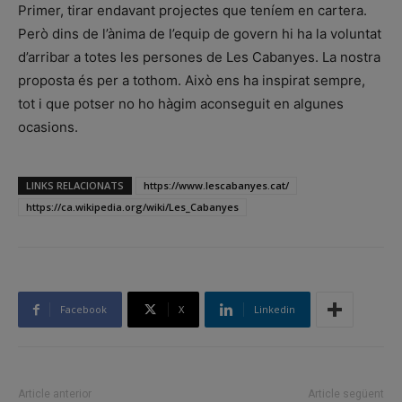
Primer, tirar endavant projectes que teníem en cartera.
Però dins de l’ànima de l’equip de govern hi ha la voluntat
d’arribar a totes les persones de Les Cabanyes. La nostra
proposta és per a tothom. Això ens ha inspirat sempre,
tot i que potser no ho hàgim aconseguit en algunes
ocasions.
LINKS RELACIONATS
https://www.lescabanyes.cat/
https://ca.wikipedia.org/wiki/Les_Cabanyes
Facebook
X
Linkedin
Article anterior
Article següent