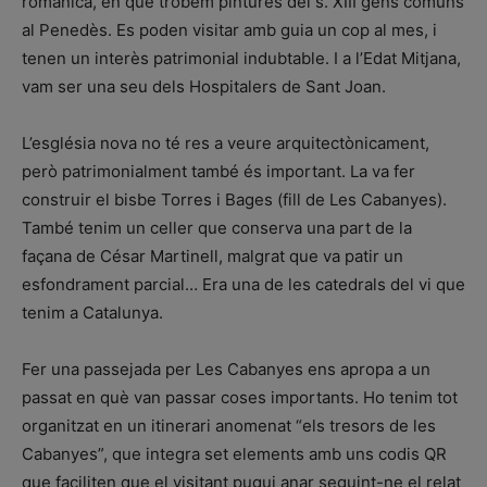
romànica, en què trobem pintures del s. XIII gens comuns
al Penedès. Es poden visitar amb guia un cop al mes, i
tenen un interès patrimonial indubtable. I a l’Edat Mitjana,
vam ser una seu dels Hospitalers de Sant Joan.
L’església nova no té res a veure arquitectònicament,
però patrimonialment també és important. La va fer
construir el bisbe Torres i Bages (fill de Les Cabanyes).
També tenim un celler que conserva una part de la
façana de César Martinell, malgrat que va patir un
esfondrament parcial… Era una de les catedrals del vi que
tenim a Catalunya.
Fer una passejada per Les Cabanyes ens apropa a un
passat en què van passar coses importants. Ho tenim tot
organitzat en un itinerari anomenat “els tresors de les
Cabanyes”, que integra set elements amb uns codis QR
que faciliten que el visitant pugui anar seguint-ne el relat