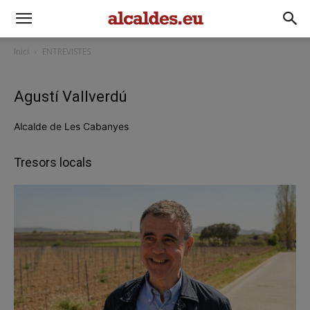
Inici
ENTREVISTES
Agustí Vallverdú
Alcalde de Les Cabanyes
Tresors locals