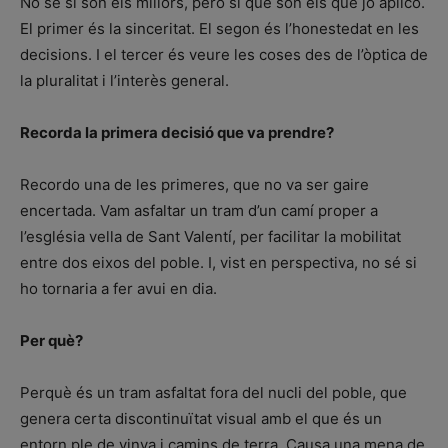
No sé si són els millors, però sí que són els que jo aplico.
El primer és la sinceritat. El segon és l’honestedat en les
decisions. I el tercer és veure les coses des de l’òptica de
la pluralitat i l’interès general.
Recorda la primera decisió que va prendre?
Recordo una de les primeres, que no va ser gaire
encertada. Vam asfaltar un tram d’un camí proper a
l’església vella de Sant Valentí, per facilitar la mobilitat
entre dos eixos del poble. I, vist en perspectiva, no sé si
ho tornaria a fer avui en dia.
Per què?
Perquè és un tram asfaltat fora del nucli del poble, que
genera certa discontinuïtat visual amb el que és un
entorn ple de vinya i camins de terra. Causa una mena de