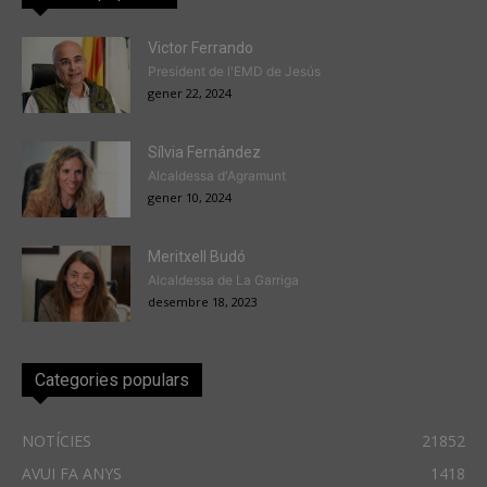
Victor Ferrando
President de l'EMD de Jesús
gener 22, 2024
Sílvia Fernández
Alcaldessa d'Agramunt
gener 10, 2024
Meritxell Budó
Alcaldessa de La Garriga
desembre 18, 2023
Categories populars
NOTÍCIES
21852
AVUI FA ANYS
1418