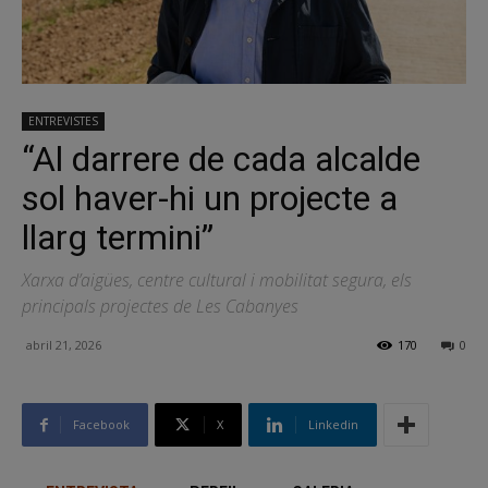
ENTREVISTES
“Al darrere de cada alcalde
sol haver-hi un projecte a
llarg termini”
Xarxa d’aigües, centre cultural i mobilitat segura, els
principals projectes de Les Cabanyes
abril 21, 2026
170
0
Facebook
X
Linkedin