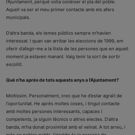
l’Ajuntament, perquè volia conèixer el pla del poble.
Aquell va ser el meu primer contacte amb els afers
municipals.
D’altra banda, els temes públics sempre m’havien
interessat. I quan van arribar les eleccions de 1999, em
oferir d’afegir-me a la llista de les persones que en aquell
moment ja estaven manant. Vaig tenir la sort de sortir
escollit.
Què n’ha après de tots aquests anys a l’Ajuntament?
Moltíssim. Personalment, crec que he d’estar agraït de
l’oportunitat. He après moltes coses, i tingut contacte
amb moltes persones interessants, capaces i
competents, ja siguin tècnics o altres electes. D’altra
banda, m’ha donat proximitat amb el veïnat. A tot arreu, i
més en pobles petits, l’alcalde és la persona de