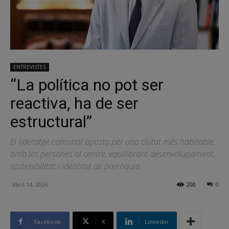
ENTREVISTES
“La política no pot ser
reactiva, ha de ser
estructural”
El lideratge comunal aposta per una ciutat més habitable,
amb les persones al centre, equilibrant desenvolupament,
sostenibilitat i identitat de parròquia
abril 14, 2026
200
0
Facebook
X
Linkedin