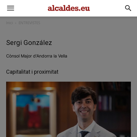
Inici
ENTREVISTES
Sergi González
Cònsol Major d'Andorra la Vella
Capitalitat i proximitat