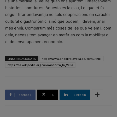
És una meravella. Veure quan ens ajuntem i intercanviem
històries i somriures. Aquesta és la clau, i el que et fa
seguir tirar endavant ja no sols cooperacions en caràcter
cultural o gastronòmic, sinó que podem, i devem, anar
més enllà. Compartim més coses de les que veiem i, com
deia, necessitem avançar en matèries com la mobilitat o
el desenvolupament econòmic.
LINKS RELACIONATS
https://www.andorralavella.ad/comu/inici
https://ca.wikipedia.org/wiki/Andorra_la_Vella
Facebook
X
Linkedin