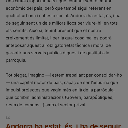
Una ciutat d’oportunitats i que continuï sent el motor
econòmic del país, però que també sigui referent en
qualitat urbana i cohesió social. Andorra ha estat, és, i ha
de seguir sent un dels millors llocs per viure-hi, en tots
els sentits. Això sí, tenint present que el nostre
creixement és limitat, i per la qual cosa mai es podrà
anteposar aquest a l’obligatorietat tècnica i moral de
garantir uns serveis públics dignes i de qualitat a la
parròquia.
Tot plegat, imagino —i estem treballant per consolidar-ho
— una capital motor de país, capaç de ser l’espurna que
impulsi projectes que vagin més enllà de la parròquia,
que combini administracions (Govern, parapúbliques,
resta de comuns…) amb el sector privat.
Andorra ha estat, és, i ha de seguir