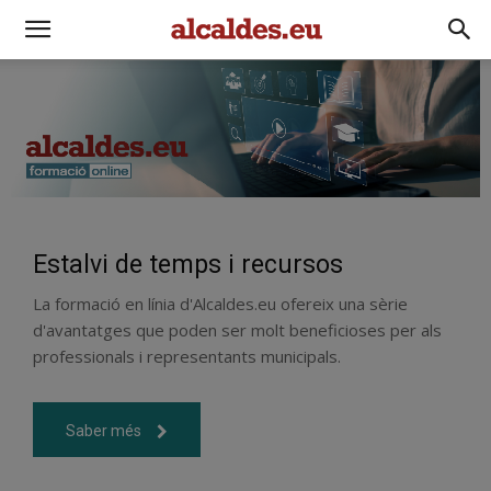
Estalvi de temps i recursos
La formació en línia d'Alcaldes.eu ofereix una sèrie
d'avantatges que poden ser molt beneficioses per als
professionals i representants municipals.
Saber més