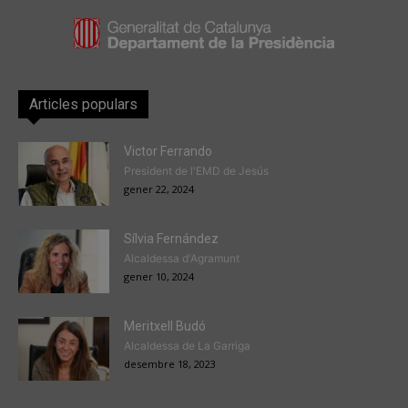
Articles populars
Victor Ferrando
President de l'EMD de Jesús
gener 22, 2024
Sílvia Fernández
Alcaldessa d'Agramunt
gener 10, 2024
Meritxell Budó
Alcaldessa de La Garriga
desembre 18, 2023