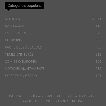
Categories populars
NOTÍCIES
21851
AVUI FA ANYS
1418
ENTREVISTES
629
MUNICIPIS
506
PACTE DELS ALCALDES
455
TEMES D'INTERÈS
312
COMISSIÓ EUROPEA
302
NOTÍCIES AJUNTAMENTS
236
EXPERTS EN GESTIÓ
123
AVÍS LEGAL
POLÍTICA DE PRIVACITAT
POLÍTICA DE COOKIES
CARTES DEL LECTOR
QUI SOM?
BOTIGA