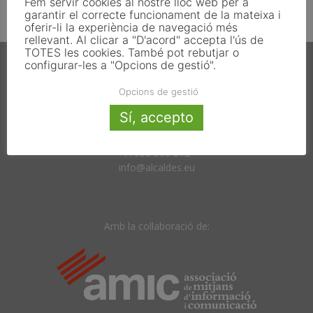
Fem servir cookies al nostre lloc web per a
garantir el correcte funcionament de la mateixa i
oferir-li la experiència de navegació més
rellevant. Al clicar a "D'acord" accepta l'ús de
TOTES les cookies. També pot rebutjar o
configurar-les a "Opcions de gestió".
Opcions de gestió
Sí, accepto
Carrer Francesc Carbonell 46-48
08034 Barcelona
T. 933 390 812
info@alcaldes.eu
Amb la col·laboració de: