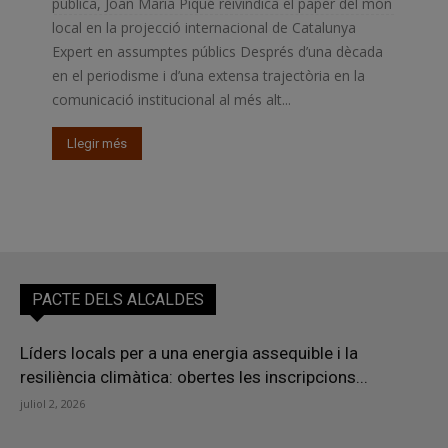
pública, Joan Maria Piqué reivindica el paper del món
local en la projecció internacional de Catalunya
Expert en assumptes públics Després d’una dècada
en el periodisme i d’una extensa trajectòria en la
comunicació institucional al més alt...
Llegir més
PACTE DELS ALCALDES
Líders locals per a una energia assequible i la
resiliència climàtica: obertes les inscripcions...
juliol 2, 2026