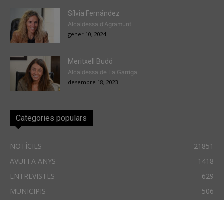
Sílvia Fernández
Alcaldessa d'Agramunt
gener 10, 2024
Meritxell Budó
Alcaldessa de La Garriga
desembre 18, 2023
Categories populars
NOTÍCIES
21851
AVUI FA ANYS
1418
ENTREVISTES
629
MUNICIPIS
506
PACTE DELS ALCALDES
455
TEMES D'INTERÈS
312