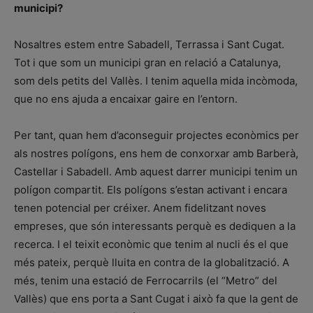
municipi?
Nosaltres estem entre Sabadell, Terrassa i Sant Cugat.
Tot i que som un municipi gran en relació a Catalunya,
som dels petits del Vallès. I tenim aquella mida incòmoda,
que no ens ajuda a encaixar gaire en l’entorn.
Per tant, quan hem d’aconseguir projectes econòmics per
als nostres polígons, ens hem de conxorxar amb Barberà,
Castellar i Sabadell. Amb aquest darrer municipi tenim un
polígon compartit. Els polígons s’estan activant i encara
tenen potencial per créixer. Anem fidelitzant noves
empreses, que són interessants perquè es dediquen a la
recerca. I el teixit econòmic que tenim al nucli és el que
més pateix, perquè lluita en contra de la globalització. A
més, tenim una estació de Ferrocarrils (el “Metro” del
Vallès) que ens porta a Sant Cugat i això fa que la gent de