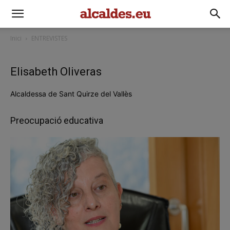
Inici
ENTREVISTES
Elisabeth Oliveras
Alcaldessa de Sant Quirze del Vallès
Preocupació educativa