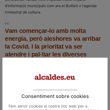
d’informació municipals com ara el Butlletí o l’agenda
trimestral de cultura.
Vam començar-lo amb molta
energia, però aleshores va arribar
la Covid. I la prioritat va ser
atendre i pal·liar les diverses
conseqüències
Tenen una bona situació econòmica?
Consentiment sobre cookies
Tenim un endeutament inferior al 20% i estem baixant la
ràtio. Ho hem fet d’un 10% en els darrers sis anys. Al
Fem servir cookies al nostre lloc web per a