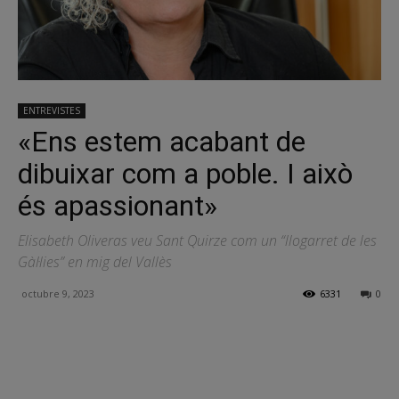
ENTREVISTES
«Ens estem acabant de
dibuixar com a poble. I això
és apassionant»
Elisabeth Oliveras veu Sant Quirze com un “llogarret de les
Gàl·lies” en mig del Vallès
octubre 9, 2023
6331
0
Facebook
X
Linkedin