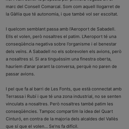
marc del Consell Comarcal. Som com aquell llogarret de
la Gàl·lia que té autonomia, i que també vol ser escoltat.
I quelcom semblant passa amb l’Aeroport de Sabadell.
Ells el volen, però nosaltres el patim. L’Aeroport té una
conseqüència negativa sobre l’organisme i el benestar
dels veïns. A Sabadell no els sobrevolen els avions, però
a nosaltres sí. Si ara tinguéssim una finestra oberta,
hauríem d’anar parant la conversa, perquè no paren de
passar avions.
I pel que fa al barri de Les Fonts, que està connectat amb
Terrassa i Rubí i que té una zona industrial, no se senten
vinculats a nosaltres. Però nosaltres també patim les
conseqüències. Tampoc compartim la idea del Quart
Cinturó, en contra de la majoria dels alcaldes del Vallès
que sí que el volen… Se’ns fa difícil.