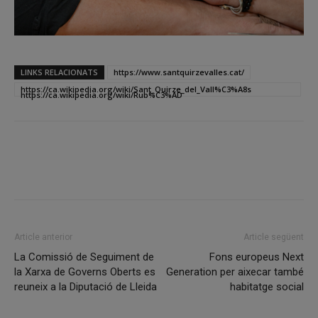
LINKS RELACIONATS
https://www.santquirzevalles.cat/
https://ca.wikipedia.org/wiki/Sant_Quirze_del_Vall%C3%A8s
https://ca.wikipedia.org/wiki/Rub%C3%AD
Facebook
X
Linkedin
Article anterior
Article següent
La Comissió de Seguiment de
Fons europeus Next
la Xarxa de Governs Oberts es
Generation per aixecar també
reuneix a la Diputació de Lleida
habitatge social