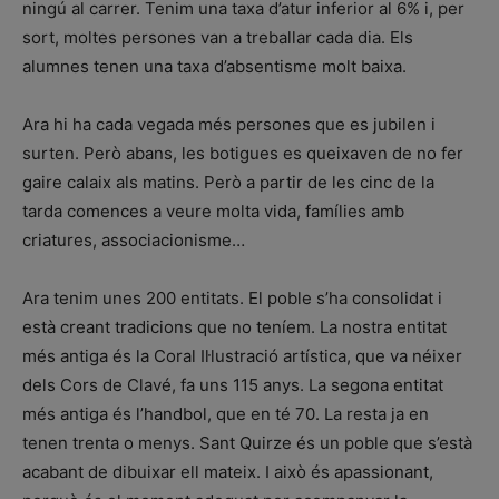
ningú al carrer. Tenim una taxa d’atur inferior al 6% i, per
sort, moltes persones van a treballar cada dia. Els
alumnes tenen una taxa d’absentisme molt baixa.
Ara hi ha cada vegada més persones que es jubilen i
surten. Però abans, les botigues es queixaven de no fer
gaire calaix als matins. Però a partir de les cinc de la
tarda comences a veure molta vida, famílies amb
criatures, associacionisme…
Ara tenim unes 200 entitats. El poble s’ha consolidat i
està creant tradicions que no teníem. La nostra entitat
més antiga és la Coral Il·lustració artística, que va néixer
dels Cors de Clavé, fa uns 115 anys. La segona entitat
més antiga és l’handbol, que en té 70. La resta ja en
tenen trenta o menys. Sant Quirze és un poble que s’està
acabant de dibuixar ell mateix. I això és apassionant,