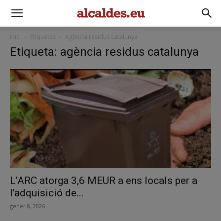
Inici
Etiquetes
Agència residus catalunya
Etiqueta: agència residus catalunya
L’ARC atorga 3,6 MEUR a ens locals per a
l’adquisició de...
gener 8, 2026