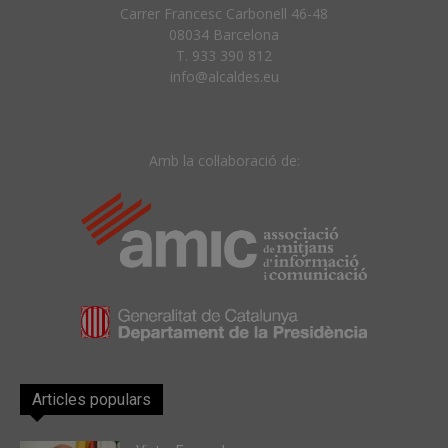
Carrer Francesc Carbonell 46-48
08034 Barcelona
T. 933 390 812
info@alcaldes.eu
Amb la col·laboració de:
Articles populars