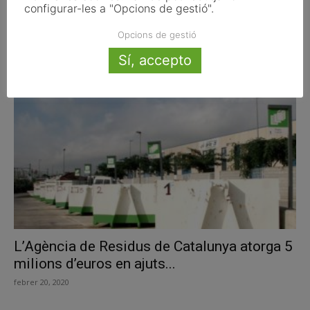
configurar-les a "Opcions de gestió".
El Govern destina 55 milions per construir
Opcions de gestió
el nou Centre de...
Sí, accepto
juny 5, 2024
L’Agència de Residus de Catalunya atorga 5
milions d’euros en ajuts...
febrer 20, 2020