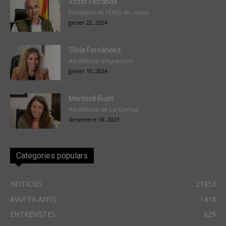
Victor Ferrando
President de l'EMD de Jesús
gener 22, 2024
Sílvia Fernández
Alcaldessa d'Agramunt
gener 10, 2024
Meritxell Budó
Alcaldessa de La Garriga
desembre 18, 2023
Categories populars
NOTÍCIES
21853
AVUI FA ANYS
1418
ENTREVISTES
629