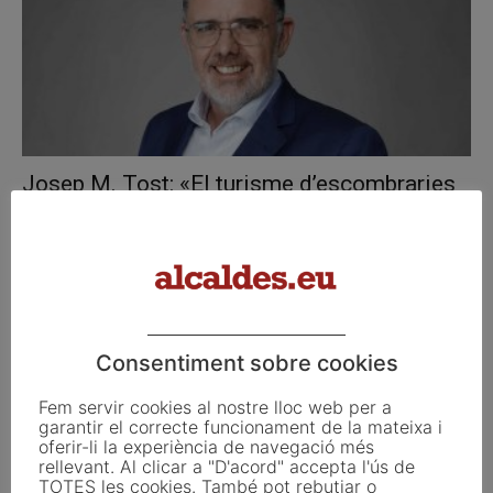
Josep M. Tost: «El turisme d’escombraries
es pot resoldre homogeneïtzant els...
juliol 14, 2025
Consentiment sobre cookies
Fem servir cookies al nostre lloc web per a
garantir el correcte funcionament de la mateixa i
oferir-li la experiència de navegació més
rellevant. Al clicar a "D'acord" accepta l'ús de
TOTES les cookies. També pot rebutjar o