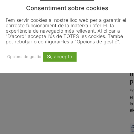
Consentiment sobre cookies
Fem servir cookies al nostre lloc web per a garantir el
correcte funcionament de la mateixa i oferir-li la
experiència de navegació més rellevant. Al clicar a
"D'acord" accepta l'ús de TOTES les cookies. També
pot rebutjar o configurar-les a "Opcions de gestió".
Sí, accepto
Opcions de gestió
P
h
p
ag
El
la
al