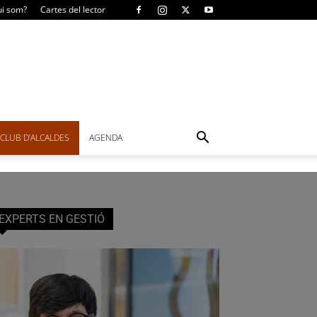
i som?
Cartes del lector
CLUB D’ALCALDES
AGENDA
EXPERTS EN GESTIÓ