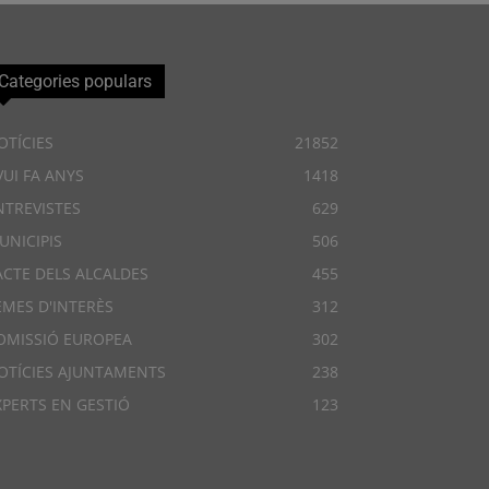
Categories populars
OTÍCIES
21852
VUI FA ANYS
1418
NTREVISTES
629
UNICIPIS
506
ACTE DELS ALCALDES
455
EMES D'INTERÈS
312
OMISSIÓ EUROPEA
302
OTÍCIES AJUNTAMENTS
238
XPERTS EN GESTIÓ
123