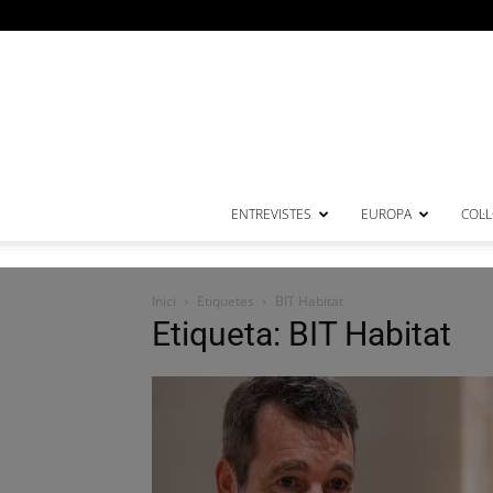
ENTREVISTES
EUROPA
COL·
Inici
Etiquetes
BIT Habitat
Etiqueta: BIT Habitat