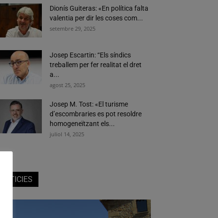
Dionís Guiteras: «En política falta
valentia per dir les coses com...
setembre 29, 2025
Josep Escartin: “Els síndics
treballem per fer realitat el dret
a...
agost 25, 2025
Josep M. Tost: «El turisme
d’escombraries es pot resoldre
homogeneïtzant els...
juliol 14, 2025
NOTICIES