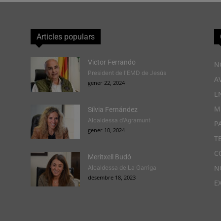
Articles populars
Victor Ferrando
N
President de l'EMD de Jesús
A
gener 22, 2024
E
M
Sílvia Fernández
Alcaldessa d'Agramunt
P
gener 10, 2024
T
C
Meritxell Budó
N
Alcaldessa de La Garriga
desembre 18, 2023
E