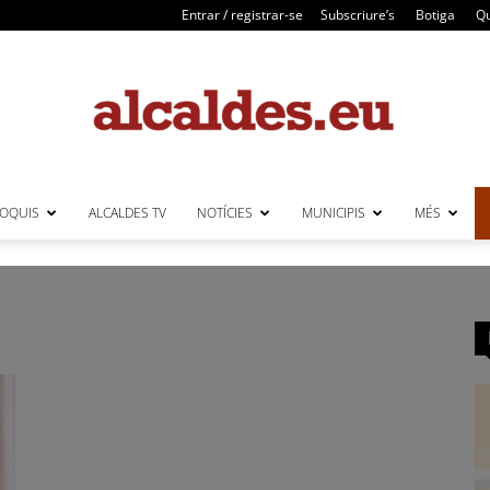
Entrar / registrar-se
Subscriure’s
Botiga
Qu
LOQUIS
ALCALDES TV
NOTÍCIES
MUNICIPIS
MÉS
Alcaldes