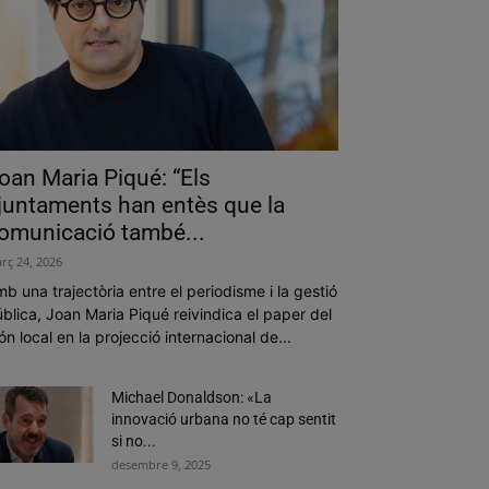
oan Maria Piqué: “Els
juntaments han entès que la
omunicació també...
rç 24, 2026
b una trajectòria entre el periodisme i la gestió
blica, Joan Maria Piqué reivindica el paper del
n local en la projecció internacional de...
Michael Donaldson: «La
innovació urbana no té cap sentit
si no...
desembre 9, 2025