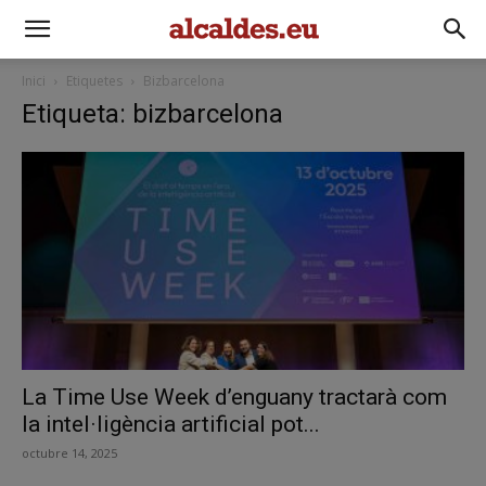
Inici
Etiquetes
Bizbarcelona
Etiqueta: bizbarcelona
La Time Use Week d’enguany tractarà com
la intel·ligència artificial pot...
octubre 14, 2025