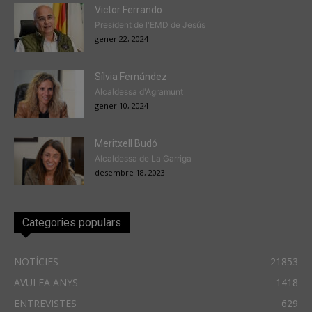
Victor Ferrando
President de l'EMD de Jesús
gener 22, 2024
Sílvia Fernández
Alcaldessa d'Agramunt
gener 10, 2024
Meritxell Budó
Alcaldessa de La Garriga
desembre 18, 2023
Categories populars
NOTÍCIES
21853
AVUI FA ANYS
1418
ENTREVISTES
629