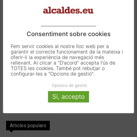
Carrer Francesc Carbonell 46-48
08034 Barcelona
T. 933 390 812
info@alcaldes.eu
Consentiment sobre cookies
Fem servir cookies al nostre lloc web per a
garantir el correcte funcionament de la mateixa i
Amb la col·laboració de:
oferir-li la experiència de navegació més
rellevant. Al clicar a "D'acord" accepta l'ús de
TOTES les cookies. També pot rebutjar o
configurar-les a "Opcions de gestió".
Opcions de gestió
Sí, accepto
Articles populars