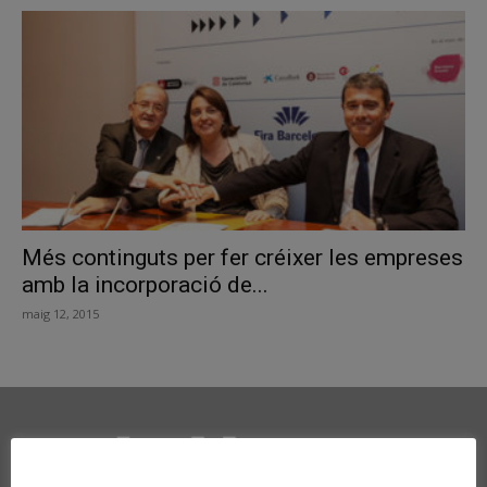
Més continguts per fer créixer les empreses
amb la incorporació de...
maig 12, 2015