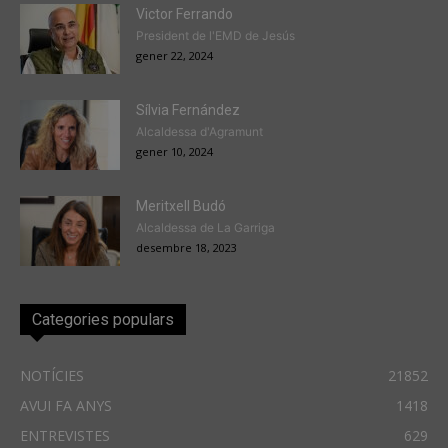
Victor Ferrando
President de l'EMD de Jesús
gener 22, 2024
Sílvia Fernández
Alcaldessa d'Agramunt
gener 10, 2024
Meritxell Budó
Alcaldessa de La Garriga
desembre 18, 2023
Categories populars
NOTÍCIES
21852
AVUI FA ANYS
1418
ENTREVISTES
629