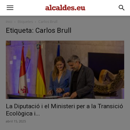
Inici
Etiquetes
Carlos Brull
Etiqueta: Carlos Brull
La Diputació i el Ministeri per a la Transició
Ecològica i...
abril 15, 2025