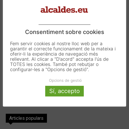
Carrer Francesc Carbonell 46-48
08034 Barcelona
T. 933 390 812
info@alcaldes.eu
Consentiment sobre cookies
Fem servir cookies al nostre lloc web per a
garantir el correcte funcionament de la mateixa i
Amb la col·laboració de:
oferir-li la experiència de navegació més
rellevant. Al clicar a "D'acord" accepta l'ús de
TOTES les cookies. També pot rebutjar o
configurar-les a "Opcions de gestió".
Opcions de gestió
Sí, accepto
Articles populars