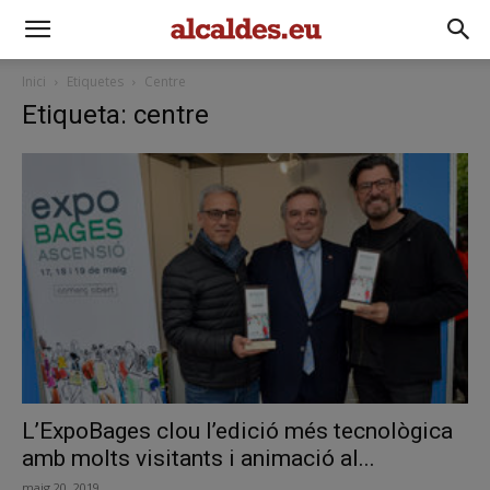
Inici
Etiquetes
Centre
Etiqueta: centre
L’ExpoBages clou l’edició més tecnològica
amb molts visitants i animació al...
maig 20, 2019