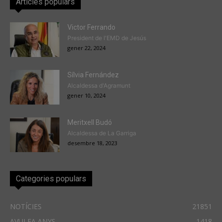
Articles populars
Victor Ferrando
President de l'EMD de Jesús
gener 22, 2024
Sílvia Fernández
Alcaldessa d'Agramunt
gener 10, 2024
Meritxell Budó
Alcaldessa de La Garriga
desembre 18, 2023
Categories populars
NOTÍCIES
21851
AVUI FA ANYS
1418