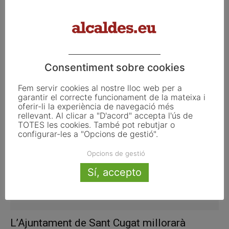
Martorell podrà impulsar l’emprenedoria i el
Consentiment sobre cookies
creixement empresarial a través d’un...
setembre 23, 2014
Fem servir cookies al nostre lloc web per a
garantir el correcte funcionament de la mateixa i
oferir-li la experiència de navegació més
rellevant. Al clicar a "D'acord" accepta l'ús de
TOTES les cookies. També pot rebutjar o
configurar-les a "Opcions de gestió".
Opcions de gestió
Sí, accepto
L’Ajuntament de Sant Cugat millorarà