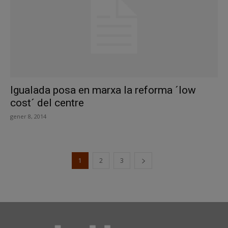
Igualada posa en marxa la reforma ´low
cost´ del centre
gener 8, 2014
1
2
3