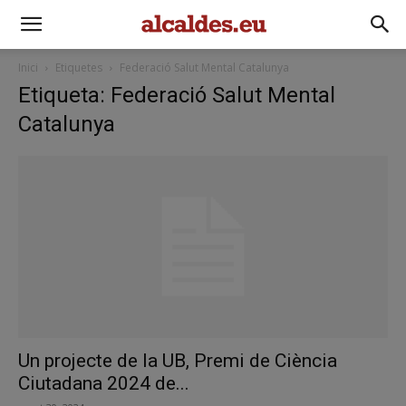
Inici
Etiquetes
Federació Salut Mental Catalunya
Etiqueta: Federació Salut Mental
Catalunya
Un projecte de la UB, Premi de Ciència
Ciutadana 2024 de...