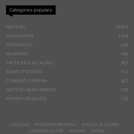
Categories populars
NOTÍCIES
21852
AVUI FA ANYS
1418
ENTREVISTES
629
MUNICIPIS
506
PACTE DELS ALCALDES
455
TEMES D'INTERÈS
312
COMISSIÓ EUROPEA
302
NOTÍCIES AJUNTAMENTS
238
EXPERTS EN GESTIÓ
123
AVÍS LEGAL
POLÍTICA DE PRIVACITAT
POLÍTICA DE COOKIES
CARTES DEL LECTOR
QUI SOM?
BOTIGA