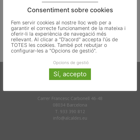
«exemplars» de fins a 3.000 euros...
Consentiment sobre cookies
desembre 3, 2011
Fem servir cookies al nostre lloc web per a
garantir el correcte funcionament de la mateixa i
oferir-li la experiència de navegació més
1
2
rellevant. Al clicar a "D'acord" accepta l'ús de
TOTES les cookies. També pot rebutjar o
configurar-les a "Opcions de gestió".
Opcions de gestió
Sí, accepto
Carrer Francesc Carbonell 46-48
08034 Barcelona
T. 933 390 812
info@alcaldes.eu