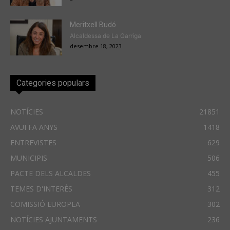
Meritxell Budó
Alcaldessa de La Garriga
desembre 18, 2023
Categories populars
NOTÍCIES
21851
AVUI FA ANYS
1418
ENTREVISTES
629
MUNICIPIS
506
PACTE DELS ALCALDES
455
TEMES D'INTERÈS
312
COMISSIÓ EUROPEA
302
NOTÍCIES AJUNTAMENTS
236