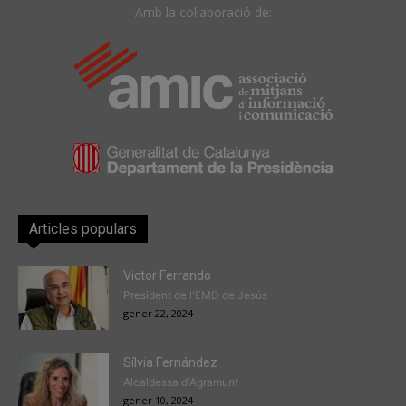
Amb la col·laboració de:
Articles populars
Victor Ferrando
President de l'EMD de Jesús
gener 22, 2024
Sílvia Fernández
Alcaldessa d'Agramunt
gener 10, 2024