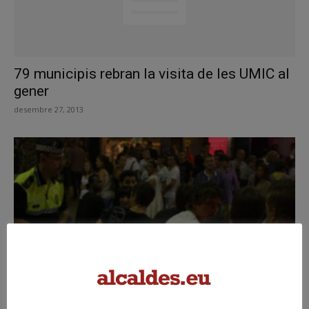
79 municipis rebran la visita de les UMIC al
gener
desembre 27, 2013
Lloret de Mar aplicarà sancions