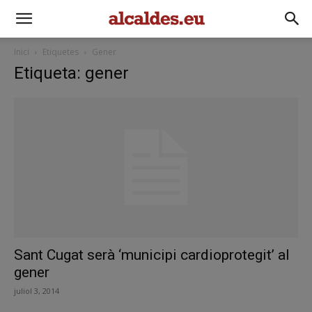
Inici
Etiquetes
Gener
Etiqueta: gener
Sant Cugat serà ‘municipi cardioprotegit’ al
gener
juliol 3, 2014