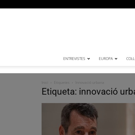
ENTREVISTES
EUROPA
COL·
Inici
Etiquetes
Innovació urbana
Etiqueta: innovació ur