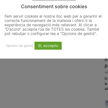
Consentiment sobre cookies
Fem servir cookies al nostre lloc web per a garantir el
correcte funcionament de la mateixa i oferir-li la
experiència de navegació més rellevant. Al clicar a
"D'acord" accepta l'ús de TOTES les cookies. També
pot rebutjar o configurar-les a "Opcions de gestió".
Sí, accepto
Opcions de gestió
P
h
p
ag
El
la
al