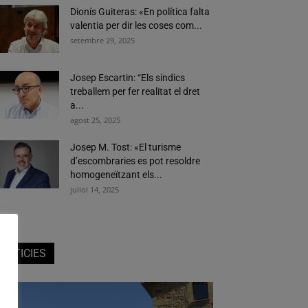
Dionís Guiteras: «En política falta
valentia per dir les coses com...
setembre 29, 2025
Josep Escartin: “Els síndics
treballem per fer realitat el dret
a...
agost 25, 2025
Josep M. Tost: «El turisme
d’escombraries es pot resoldre
homogeneïtzant els...
juliol 14, 2025
NOTICIES