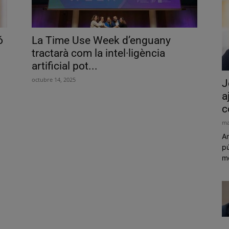
ó
La Time Use Week d’enguany
tractarà com la intel·ligència
artificial pot...
octubre 14, 2025
J
a
c
ma
Am
pú
mó