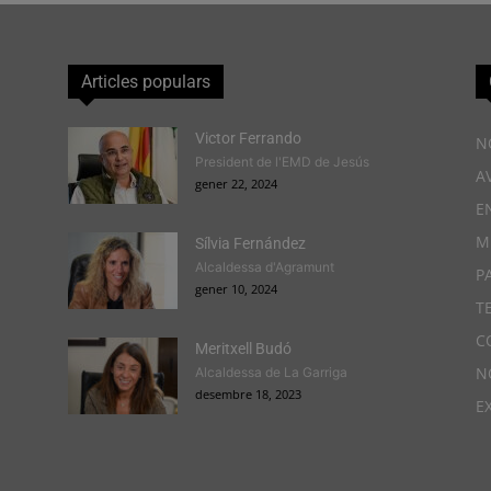
Articles populars
Victor Ferrando
N
President de l'EMD de Jesús
A
gener 22, 2024
E
M
Sílvia Fernández
Alcaldessa d'Agramunt
P
gener 10, 2024
T
C
Meritxell Budó
N
Alcaldessa de La Garriga
desembre 18, 2023
E