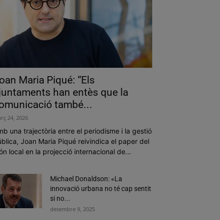
oan Maria Piqué: “Els
juntaments han entès que la
omunicació també...
rç 24, 2026
b una trajectòria entre el periodisme i la gestió
blica, Joan Maria Piqué reivindica el paper del
n local en la projecció internacional de...
Michael Donaldson: «La
innovació urbana no té cap sentit
si no...
desembre 9, 2025