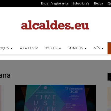
Entrar / registrar-se
Subscriure’s
Botiga
Qu
LOQUIS
ALCALDES TV
NOTÍCIES
MUNICIPIS
MÉS
Alcaldes
bana