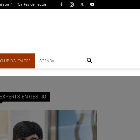
i som?
Cartes del lector
CLUB D’ALCALDES
AGENDA
EXPERTS EN GESTIÓ