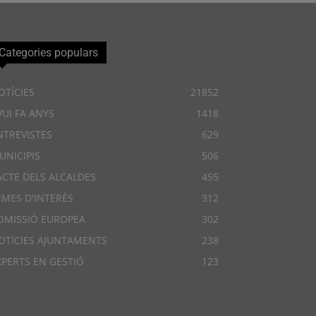
Categories populars
OTÍCIES
21852
VUI FA ANYS
1418
NTREVISTES
629
UNICIPIS
506
ACTE DELS ALCALDES
455
EMES D'INTERÈS
312
OMISSIÓ EUROPEA
302
OTÍCIES AJUNTAMENTS
238
XPERTS EN GESTIÓ
123