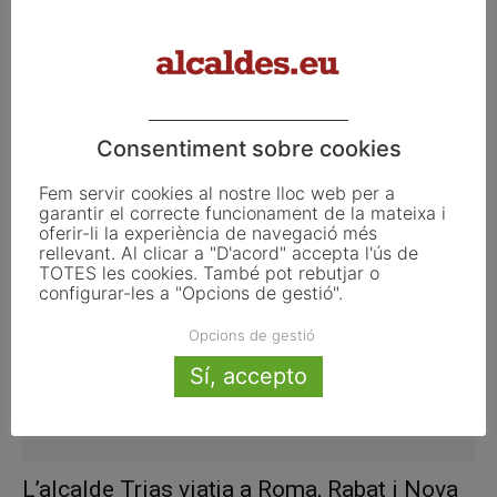
Mas s’ha reunit amb la comunitat palestina
Consentiment sobre cookies
a Catalunya després del...
Fem servir cookies al nostre lloc web per a
desembre 5, 2013
garantir el correcte funcionament de la mateixa i
oferir-li la experiència de navegació més
rellevant. Al clicar a "D'acord" accepta l'ús de
TOTES les cookies. També pot rebutjar o
configurar-les a "Opcions de gestió".
Opcions de gestió
Sí, accepto
L’alcalde Trias viatja a Roma, Rabat i Nova