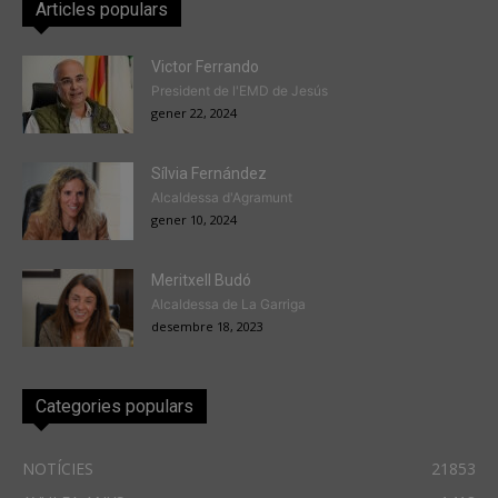
Articles populars
Victor Ferrando
President de l'EMD de Jesús
gener 22, 2024
Sílvia Fernández
Alcaldessa d'Agramunt
gener 10, 2024
Meritxell Budó
Alcaldessa de La Garriga
desembre 18, 2023
Categories populars
NOTÍCIES
21853