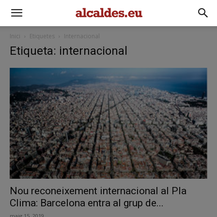
Inici
Etiquetes
Internacional
Etiqueta: internacional
Nou reconeixement internacional al Pla
Clima: Barcelona entra al grup de...
maig 15, 2019