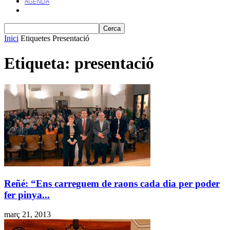
AGENDA
Inici
Etiquetes
Presentació
Etiqueta: presentació
Reñé: “Ens carreguem de raons cada dia per poder
fer pinya...
març 21, 2013