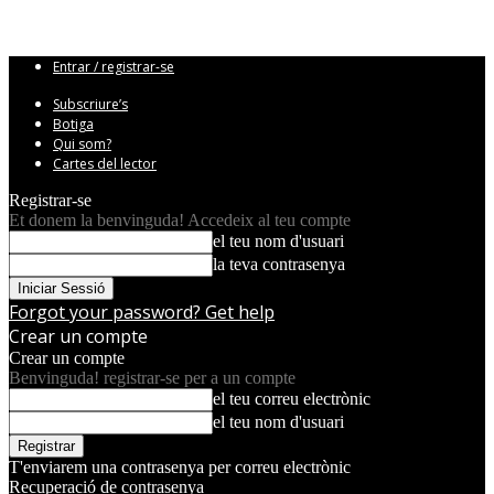
Entrar / registrar-se
Subscriure’s
Botiga
Qui som?
Cartes del lector
Registrar-se
Et donem la benvinguda! Accedeix al teu compte
el teu nom d'usuari
la teva contrasenya
Forgot your password? Get help
Crear un compte
Crear un compte
Benvinguda! registrar-se per a un compte
el teu correu electrònic
el teu nom d'usuari
T'enviarem una contrasenya per correu electrònic
Recuperació de contrasenya