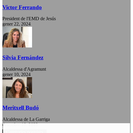
Victor Ferrando
President de l'EMD de Jesús
gener 22, 2024
Sílvia Fernández
Alcaldessa d'Agramunt
gener 10, 2024
Meritxell Budó
Alcaldessa de La Garriga
desembre 18, 2023
Categories populars