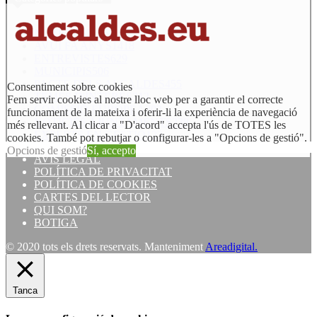
NOTÍCIES
21852
AVUI FA ANYS
1418
ENTREVISTES
629
MUNICIPIS
506
PACTE DELS ALCALDES
455
Consentiment sobre cookies
TEMES D'INTERÈS
312
Fem servir cookies al nostre lloc web per a garantir el correcte
COMISSIÓ EUROPEA
302
funcionament de la mateixa i oferir-li la experiència de navegació
NOTÍCIES AJUNTAMENTS
238
més rellevant. Al clicar a "D'acord" accepta l'ús de TOTES les
EXPERTS EN GESTIÓ
123
cookies. També pot rebutjar o configurar-les a "Opcions de gestió".
Opcions de gestió
Sí, accepto
AVÍS LEGAL
POLÍTICA DE PRIVACITAT
POLÍTICA DE COOKIES
CARTES DEL LECTOR
QUI SOM?
BOTIGA
© 2020 tots els drets reservats. Manteniment
Areadigital.
Tanca