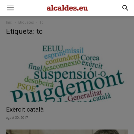
Inici
Etiquetes
Tc
Etiqueta: tc
Exèrcit català
agost 30, 2017