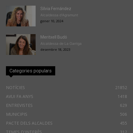
Sílvia Fernández
Alcaldessa d'Agramunt
gener 10, 2024
Meritxell Budó
Alcaldessa de La Garriga
desembre 18, 2023
Categories populars
NOTÍCIES
21852
AVUI FA ANYS
1418
ENTREVISTES
629
MUNICIPIS
506
PACTE DELS ALCALDES
455
TEMES D'INTERÈS
312