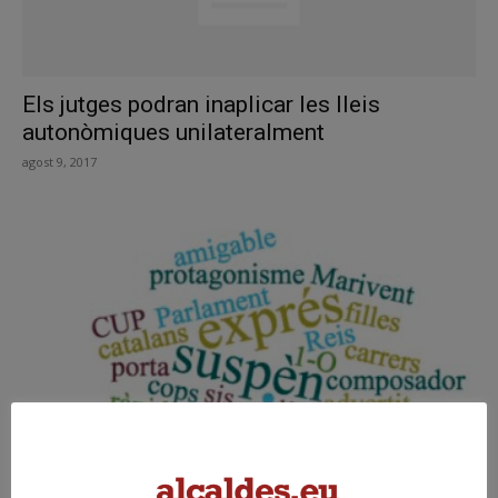
Els jutges podran inaplicar les lleis
autonòmiques unilateralment
agost 9, 2017
El TC tomba la reforma del reglament del
Parlament