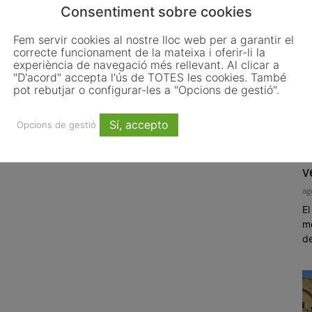
Consentiment sobre cookies
Fem servir cookies al nostre lloc web per a garantir el
correcte funcionament de la mateixa i oferir-li la
experiència de navegació més rellevant. Al clicar a
"D'acord" accepta l'ús de TOTES les cookies. També
pot rebutjar o configurar-les a "Opcions de gestió".
Sí, accepto
Opcions de gestió
E
v
ag
El
me
de