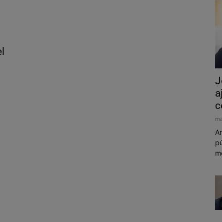
el
J
a
c
ma
Am
pú
mó