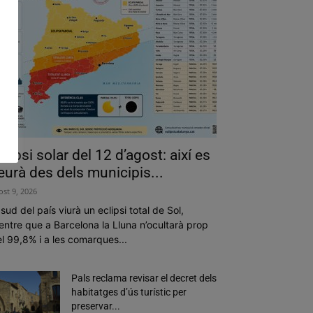
clipsi solar del 12 d’agost: així es
eurà des dels municipis...
ost 9, 2026
 sud del país viurà un eclipsi total de Sol,
ntre que a Barcelona la Lluna n’ocultarà prop
l 99,8% i a les comarques...
Pals reclama revisar el decret dels
habitatges d’ús turístic per
preservar...