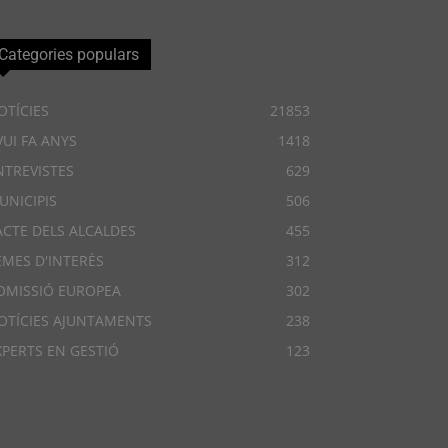
Categories populars
OTÍCIES
21853
VUI FA ANYS
1418
NTREVISTES
629
UNICIPIS
506
ACTE DELS ALCALDES
455
EMES D'INTERÈS
312
OMISSIÓ EUROPEA
302
OTÍCIES AJUNTAMENTS
238
XPERTS EN GESTIÓ
123