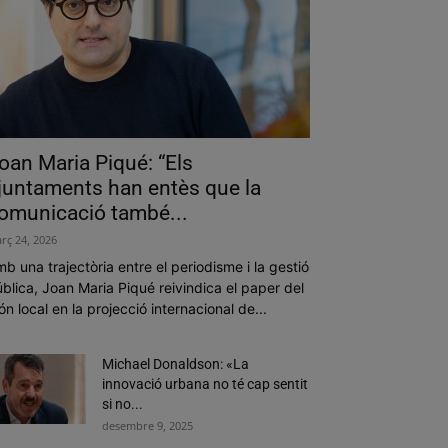
oan Maria Piqué: “Els
juntaments han entès que la
omunicació també...
rç 24, 2026
b una trajectòria entre el periodisme i la gestió
blica, Joan Maria Piqué reivindica el paper del
n local en la projecció internacional de...
Michael Donaldson: «La
innovació urbana no té cap sentit
si no...
desembre 9, 2025