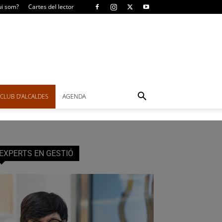
i som?
Cartes del lector
CLUB D’ALCALDES
AGENDA
EXPERTS EN GESTIÓ