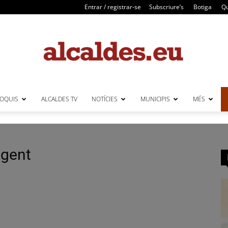
Entrar / registrar-se
Subscriure’s
Botiga
Qu
LOQUIS
ALCALDES TV
NOTÍCIES
MUNICIPIS
MÉS
Alcaldes
igent