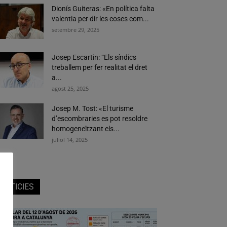
Dionís Guiteras: «En política falta
valentia per dir les coses com...
setembre 29, 2025
Josep Escartin: “Els síndics
treballem per fer realitat el dret
a...
agost 25, 2025
Josep M. Tost: «El turisme
d’escombraries es pot resoldre
homogeneïtzant els...
juliol 14, 2025
NOTICIES