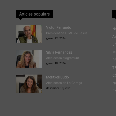
Articles populars
Victor Ferrando
N
President de l'EMD de Jesús
A
gener 22, 2024
E
M
Sílvia Fernández
Alcaldessa d'Agramunt
P
gener 10, 2024
T
C
Meritxell Budó
N
Alcaldessa de La Garriga
desembre 18, 2023
E