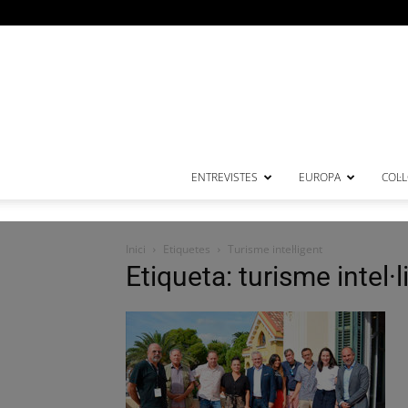
ENTREVISTES
EUROPA
COL·
Inici
Etiquetes
Turisme intel·ligent
Etiqueta: turisme intel·l