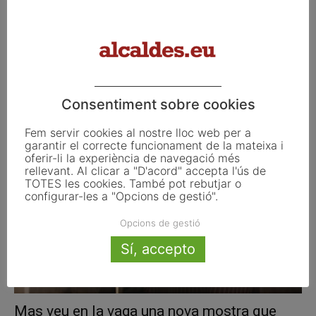
L’Ajuntament de Barcelona es retira de
l’acusació popular contra dos
manifestants...
Consentiment sobre cookies
juny 25, 2015
Fem servir cookies al nostre lloc web per a
garantir el correcte funcionament de la mateixa i
oferir-li la experiència de navegació més
rellevant. Al clicar a "D'acord" accepta l'ús de
TOTES les cookies. També pot rebutjar o
configurar-les a "Opcions de gestió".
Opcions de gestió
Sí, accepto
Mas veu en la vaga una nova mostra que