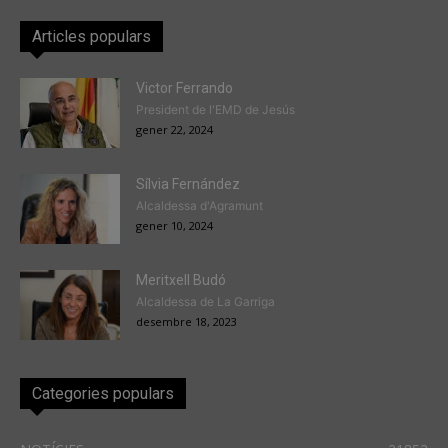
Articles populars
Victor Ferrando
President de l'EMD de Jesús
gener 22, 2024
Sílvia Fernández
Alcaldessa d'Agramunt
gener 10, 2024
Meritxell Budó
Alcaldessa de La Garriga
desembre 18, 2023
Categories populars