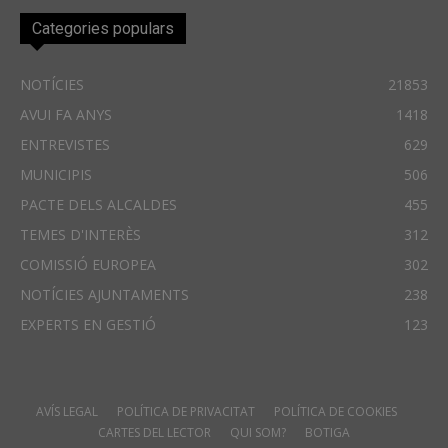
Categories populars
NOTÍCIES
21853
AVUI FA ANYS
1418
ENTREVISTES
629
MUNICIPIS
506
PACTE DELS ALCALDES
455
TEMES D'INTERÈS
312
COMISSIÓ EUROPEA
302
NOTÍCIES AJUNTAMENTS
238
EXPERTS EN GESTIÓ
123
AVÍS LEGAL
POLÍTICA DE PRIVACITAT
POLÍTICA DE COOKIES
CARTES DEL LECTOR
QUI SOM?
BOTIGA