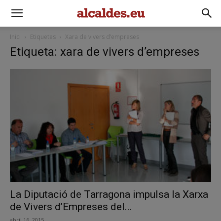
Inici
Etiquetes
Xara de vivers d’empreses
Etiqueta: xara de vivers d’empreses
La Diputació de Tarragona impulsa la Xarxa
de Vivers d’Empreses del...
abril 16, 2015