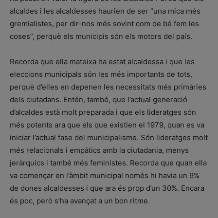
alcaldes i les alcaldesses haurien de ser “una mica més
gremialistes, per dir-nos més sovint com de bé fem les
coses”, perquè els municipis són els motors del país.
Recorda que ella mateixa ha estat alcaldessa i que les
eleccions municipals són les més importants de tots,
perquè d’elles en depenen les necessitats més primàries
dels ciutadans. Entén, també, que l’actual generació
d’alcaldes està molt preparada i que els lideratges són
més potents ara que els que existien el 1979, quan es va
iniciar l’actual fase del municipalisme. Són lideratges molt
més relacionals i empàtics amb la ciutadania, menys
jeràrquics i també més feministes. Recorda que quan ella
va començar en l’àmbit municipal només hi havia un 9%
de dones alcaldesses i que ara és prop d’un 30%. Encara
és poc, però s’ha avançat a un bon ritme.