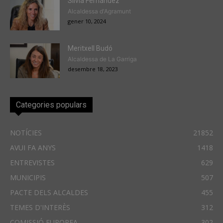
Sílvia Fernández
Alcaldessa d'Agramunt
gener 10, 2024
Meritxell Budó
Alcaldessa de La Garriga
desembre 18, 2023
Categories populars
NOTÍCIES
21852
AVUI FA ANYS
1418
ENTREVISTES
629
MUNICIPIS
507
PACTE DELS ALCALDES
455
TEMES D'INTERÈS
312
COMISSIÓ EUROPEA
302