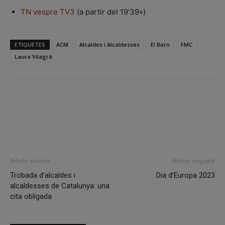
TN vespre TV3
(a partir del 19’39»)
ETIQUETES
ACM
Alcaldes i Alcaldesses
El Born
FMC
Laura Vilagrà
Facebook
X
Linkedin
Article anterior
Article següent
Trobada d’alcaldes i
Dia d’Europa 2023
alcaldesses de Catalunya: una
cita obligada