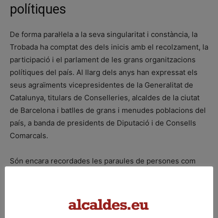
polítiques
De forma paral·lela a la seva singularitat i constància, la
Trobada ha comptat des dels inicis amb el recolzament, la
participació i el parlament de les grans organitzacions
polítiques del país. Al llarg dels anys han expressat els
seus agraïments vicepresidentes de la Generalitat de
Catalunya, titulars de Conselleries, alcaldes de la ciutat
de Barcelona i batlles de grans i menudes poblacions del
país, a banda de presidents de Diputació i de Consells
Comarcals.
Són encara recordades les paraules de persones com
Jordi Hereu i Xavier Trias, o Joana Ortega, i Miquel Buch,
que en cada moment ostentaven els càrrecs d’alcaldes de
Barcelona, Vicepresidenta del Govern i Conseller
d’Interior, respectivament. Tots tres s’adreçaven als