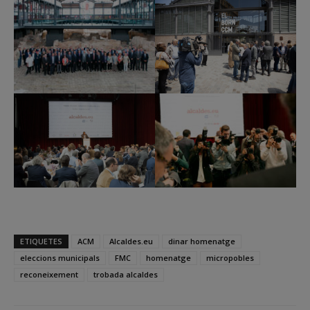
ETIQUETES
ACM
Alcaldes.eu
dinar homenatge
eleccions municipals
FMC
homenatge
micropobles
reconeixement
trobada alcaldes