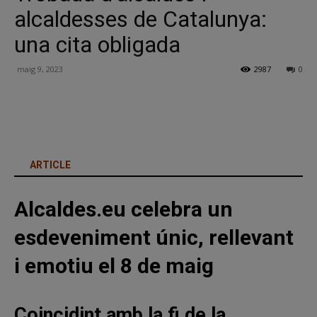
alcaldesses de Catalunya:
una cita obligada
maig 9, 2023
2987
0
Facebook
X
Linkedin
ARTICLE
Alcaldes.eu celebra un
esdeveniment únic, rellevant
i emotiu el 8 de maig
Coincidint amb la fi de la