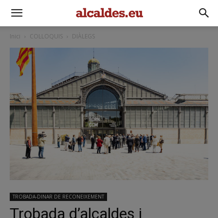
Inici
COL·LOQUIS
DIÀLEGS
TROBADA-DINAR DE RECONEIXEMENT
Trobada d’alcaldes i