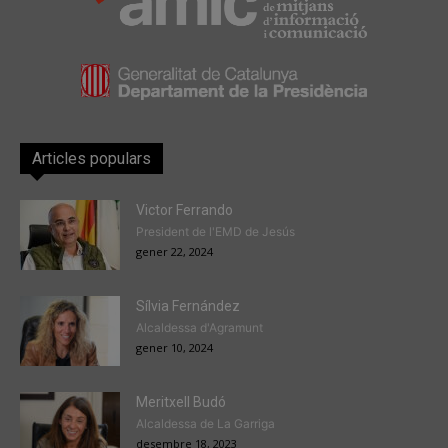
Articles populars
Victor Ferrando
President de l'EMD de Jesús
gener 22, 2024
Sílvia Fernández
Alcaldessa d'Agramunt
gener 10, 2024
Meritxell Budó
Alcaldessa de La Garriga
desembre 18, 2023