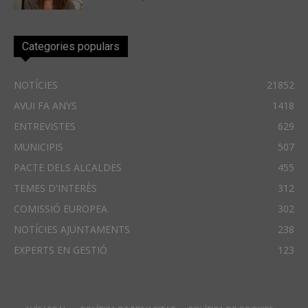
Categories populars
NOTÍCIES
21852
AVUI FA ANYS
1418
ENTREVISTES
629
MUNICIPIS
507
PACTE DELS ALCALDES
455
TEMES D'INTERÈS
312
COMISSIÓ EUROPEA
302
NOTÍCIES AJUNTAMENTS
238
EXPERTS EN GESTIÓ
123