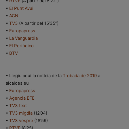
•
RTVE
(A partir del 5’22”)
•
El Punt Avui
•
ACN
•
TV3
(A partir del 15’35”)
•
Europapress
•
La Vanguardia
•
El Periódico
•
BTV
• Llegiu aquí la notícia de la
Trobada de 2019
a
alcaldes.eu
•
Europapress
•
Agencia EFE
•
TV3 text
•
TV3 migdia
(12’04)
•
TV3 vespre
(18’59)
•
RTVE
(8’25)