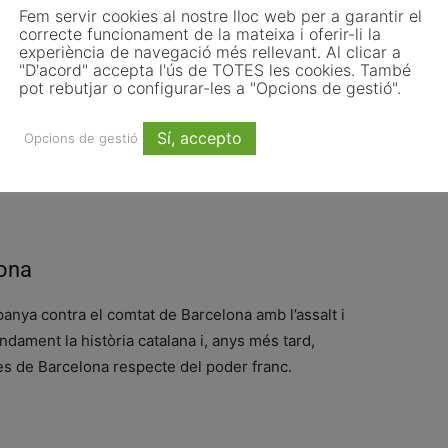
Fem servir cookies al nostre lloc web per a garantir el
correcte funcionament de la mateixa i oferir-li la
experiència de navegació més rellevant. Al clicar a
"D'acord" accepta l'ús de TOTES les cookies. També
pot rebutjar o configurar-les a "Opcions de gestió".
sta Major, una celebració vinculada al retrobament
comunitària del municipi.
Sí, accepto
Opcions de gestió
ona
anya contra el comtat de Barcelona amb l’assalt i
ndament la història catalana i, anys més tard,
tes de Barcelona respecte del poder franc.