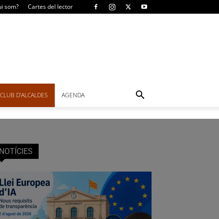
i som?
Cartes del lector
CLUB D’ALCALDES
AGENDA
NOTÍCIES