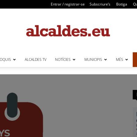
Entrar / registrar-se
Subscriure’s
Botiga
Qu
LOQUIS
ALCALDES TV
NOTÍCIES
MUNICIPIS
MÉS
Alcaldes