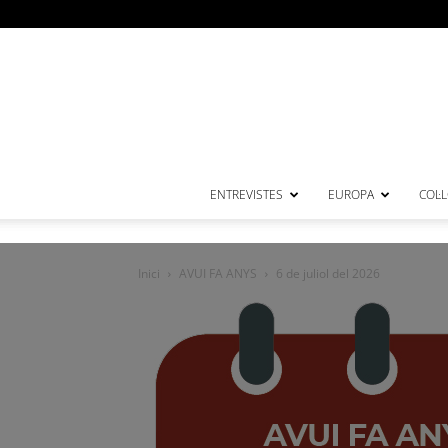
ENTREVISTES
EUROPA
COL·
Inici
AVUI FA ANYS
6 de juliol del 2026