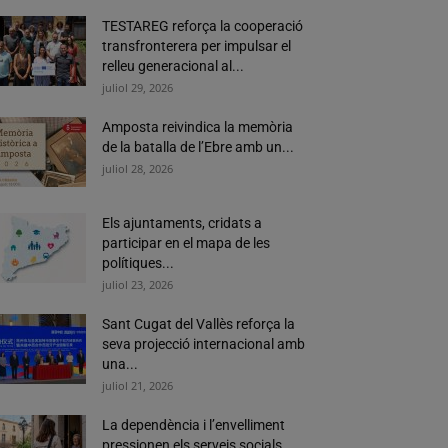
TESTAREG reforça la cooperació
transfronterera per impulsar el
relleu generacional al...
juliol 29, 2026
Amposta reivindica la memòria
de la batalla de l’Ebre amb un...
juliol 28, 2026
Els ajuntaments, cridats a
participar en el mapa de les
polítiques...
juliol 23, 2026
Sant Cugat del Vallès reforça la
seva projecció internacional amb
una...
juliol 21, 2026
La dependència i l’envelliment
pressionen els serveis socials