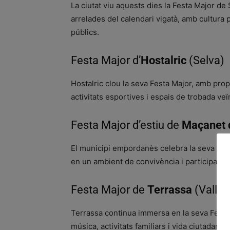
La ciutat viu aquests dies la Festa Major d
arrelades del calendari vigatà, amb cultura po
públics.
Festa Major d’
Hostalric
(Selva)
Hostalric clou la seva Festa Major, amb prop
activitats esportives i espais de trobada veï
Festa Major d’estiu de
Maçanet 
El municipi empordanès celebra la seva festa
en un ambient de convivència i participació 
Festa Major de
Terrassa
(Vallès
Terrassa continua immersa en la seva Festa 
música, activitats familiars i vida ciutadana.