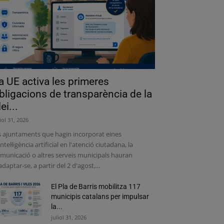
a UE activa les primeres
bligacions de transparència de la
lei...
liol 31, 2026
s ajuntaments que hagin incorporat eines
intel·ligència artificial en l'atenció ciutadana, la
municació o altres serveis municipals hauran
adaptar-se, a partir del 2 d'agost,...
El Pla de Barris mobilitza 117
municipis catalans per impulsar
la...
juliol 31, 2026