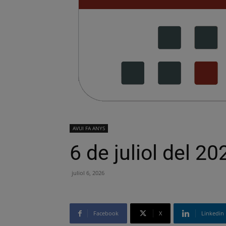
AVUI FA ANYS
6 de juliol del 20
juliol 6, 2026
Facebook
X
Linkedin