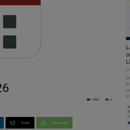
L
o
L
ju
El
26
d'
co
d'
1493
0
Email
WhatsApp