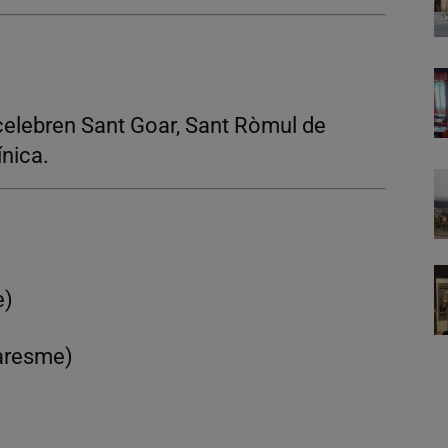
elebren Sant Goar, Sant Ròmul de
ínica.
e)
resme)