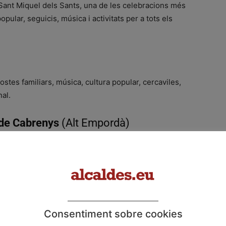
e Sant Miquel dels Sants, una de les celebracions més
pular, seguicis, música i activitats per a tots els
ostes familiars, música, cultura popular, cercaviles,
nal.
de Cabrenys
(Alt Empordà)
 d’estiu amb activitats culturals, musicals i populars,
local.
 Occidental)
Major, que omple carrers i places amb cultura popular,
Consentiment sobre cookies