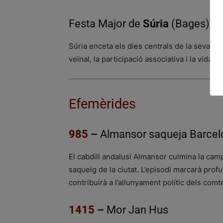
Festa Major de
Súria
(Bages)
Súria enceta els dies centrals de la seva Fe
veïnal, la participació associativa i la vida 
Efemèrides
985
–
Almansor saqueja Barcel
El cabdill andalusí Almansor culmina la camp
saqueig de la ciutat. L’episodi marcarà profu
contribuirà a l’allunyament polític dels com
1415
–
Mor Jan Hus