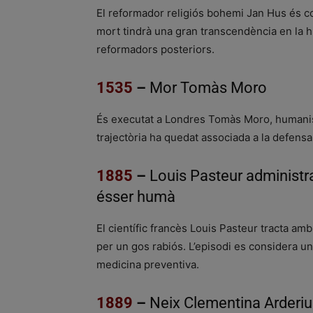
El reformador religiós bohemi Jan Hus és c
mort tindrà una gran transcendència en la h
reformadors posteriors.
1535
–
Mor Tomàs Moro
És executat a Londres Tomàs Moro, humanista
trajectòria ha quedat associada a la defensa
1885
–
Louis Pasteur administra
ésser humà
El científic francès Louis Pasteur tracta am
per un gos rabiós. L’episodi es considera una
medicina preventiva.
1889
–
Neix Clementina Arderiu