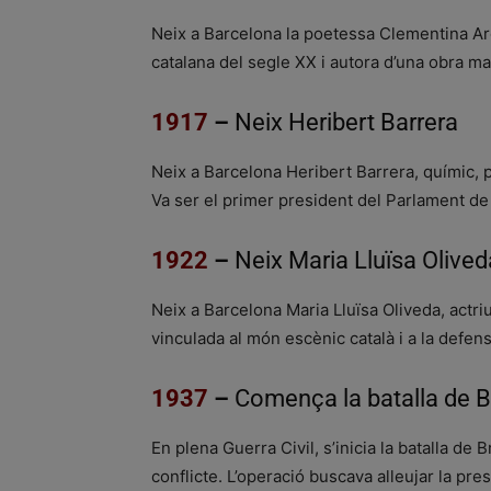
Neix a Barcelona la poetessa Clementina Ard
catalana del segle XX i autora d’una obra marca
1917
–
Neix Heribert Barrera
Neix a Barcelona Heribert Barrera, químic, p
Va ser el primer president del Parlament de 
1922
–
Neix Maria Lluïsa Olived
Neix a Barcelona Maria Lluïsa Oliveda, actriu
vinculada al món escènic català i a la defen
1937
–
Comença la batalla de 
En plena Guerra Civil, s’inicia la batalla d
conflicte. L’operació buscava alleujar la pr