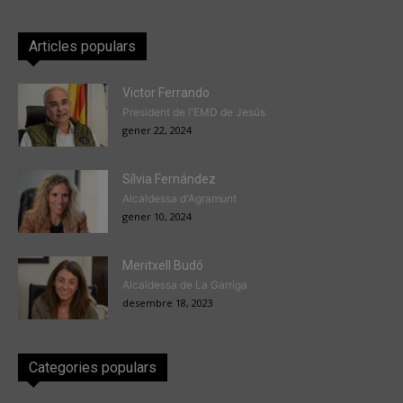
Articles populars
Victor Ferrando
President de l'EMD de Jesús
gener 22, 2024
Sílvia Fernández
Alcaldessa d'Agramunt
gener 10, 2024
Meritxell Budó
Alcaldessa de La Garriga
desembre 18, 2023
Categories populars