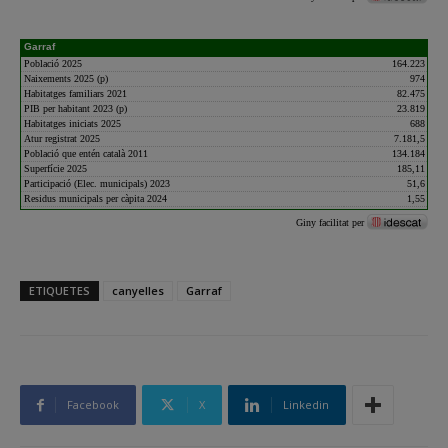
ETIQUETES
canyelles
Garraf
Facebook
X
Linkedin