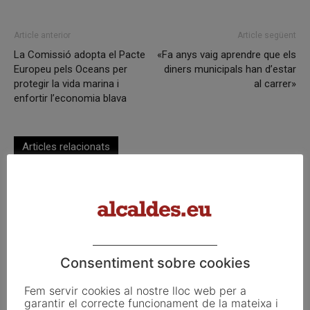
Article anterior
Article següent
La Comissió adopta el Pacte
«Fa anys vaig aprendre que els
Europeu pels Oceans per
diners municipals han d’estar
protegir la vida marina i
al carrer»
enfortir l’economia blava
Articles relacionats
Mediona
Les Cabanyes
Consentiment sobre cookies
Fem servir cookies al nostre lloc web per a
garantir el correcte funcionament de la mateixa i