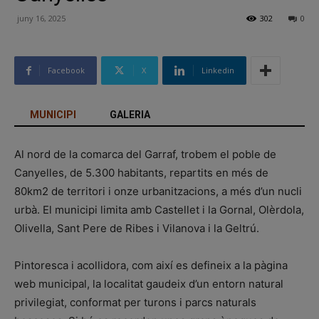
juny 16, 2025
302
0
Facebook
X
Linkedin
MUNICIPI
GALERIA
Al nord de la comarca del Garraf, trobem el poble de
Canyelles, de 5.300 habitants, repartits en més de
80km2 de territori i onze urbanitzacions, a més d’un nucli
urbà. El municipi limita amb Castellet i la Gornal, Olèrdola,
Olivella, Sant Pere de Ribes i Vilanova i la Geltrú.
Pintoresca i acollidora, com així es defineix a la pàgina
web municipal, la localitat gaudeix d’un entorn natural
privilegiat, conformat per turons i parcs naturals