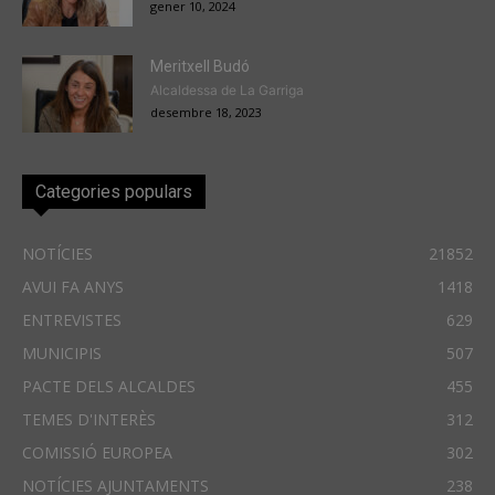
gener 10, 2024
Meritxell Budó
Alcaldessa de La Garriga
desembre 18, 2023
Categories populars
NOTÍCIES
21852
AVUI FA ANYS
1418
ENTREVISTES
629
MUNICIPIS
507
PACTE DELS ALCALDES
455
TEMES D'INTERÈS
312
COMISSIÓ EUROPEA
302
NOTÍCIES AJUNTAMENTS
238