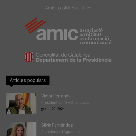
Amb la col·laboració de:
Articles populars
Victor Ferrando
President de l'EMD de Jesús
gener 22, 2024
Sílvia Fernández
Alcaldessa d'Agramunt