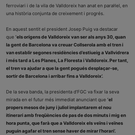
ferroviari i de la vila de Valldoreix han anat en paral·lel, en
una història conjunta de creixement i progrés.
En aquest sentit el president Josep Puig va destacar
que
‘els orígens de Valldoreix van ser als anys 30, quan
la gent de Barcelona va creuar Collserola amb el tren i
van establir segones residències d’estiueig a Vallvidrera
i més tard a Les Planes, La Floresta i Valldoreix. Per tant,
el tren va ajudar a que la gent pogués desplaçar-se,
sortir de Barcelona i arribar fins a Valldoreix’.
De la seva banda, la presidenta d’FGC va fixar la seva
mirada en el futur més immediat anunciant que
‘el
propers mesos de juny i juliol implantarem el nou
itinerari amb freqüències de pas de dos minuts i mig en
hora punta, que farà que a Valldoreix els veïns i veïnes
puguin agafar el tren sense haver de mirar l’horari’.