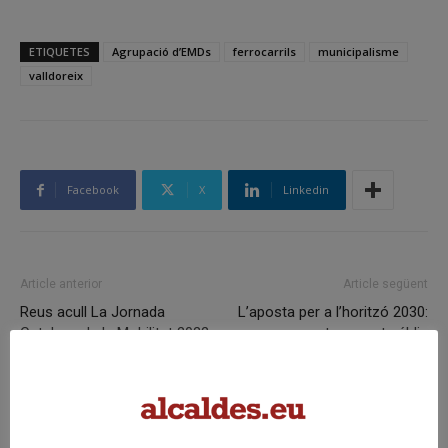
ETIQUETES
Agrupació d’EMDs
ferrocarrils
municipalisme
valldoreix
Facebook
X
Linkedin
Article anterior
Article següent
Reus acull La Jornada
L’aposta per a l’horitzó 2030:
Catalana de la Mobilitat 2022
transport públic
Articles relacionats