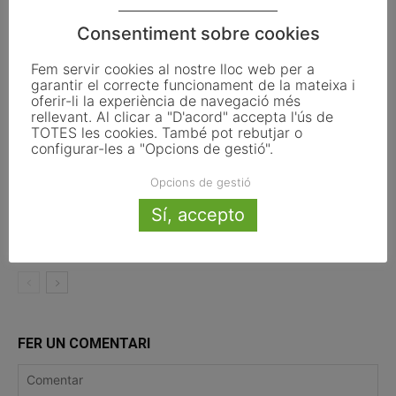
Amposta culmina el Pla de
Sostenibilitat Turística en Destí amb la
Consentiment sobre cookies
recuperació de les Cases del Castell
Fem servir cookies al nostre lloc web per a
garantir el correcte funcionament de la mateixa i
Pals reclama revisar el decret dels
oferir-li la experiència de navegació més
habitatges d’ús turístic per preservar
rellevant. Al clicar a "D'acord" accepta l'ús de
l’autonomia municipal
TOTES les cookies. També pot rebutjar o
configurar-les a "Opcions de gestió".
Amposta reivindica la memòria de la
Opcions de gestió
batalla de l’Ebre amb un programa
Sí, accepto
d’activitats per preservar la història i
promoure la cultura de la pau
FER UN COMENTARI