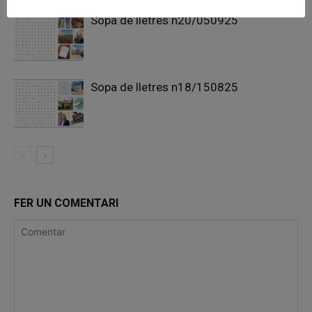
Sopa de lletres n20/050925
Sopa de lletres n18/150825
FER UN COMENTARI