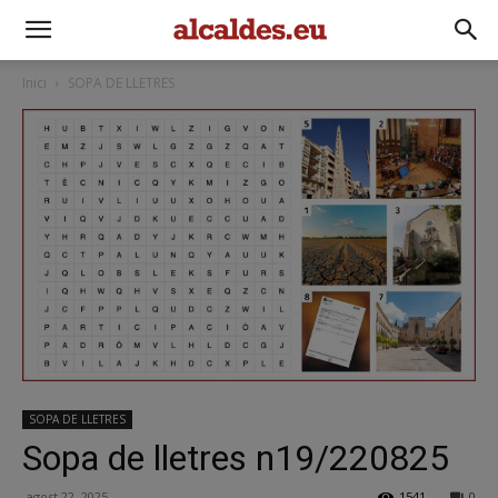
Inici
SOPA DE LLETRES
SOPA DE LLETRES
Sopa de lletres n19/220825
agost 22, 2025
1541
0