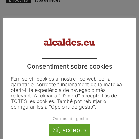
ETIQUETES
sopa de lletres
Facebook
X
Linkedin
Article anterior
Article següent
Consentiment sobre cookies
Sessions de formació i
22 d’agost del 2024
Fem servir cookies al nostre lloc web per a
prevenció a Mataró
garantir el correcte funcionament de la mateixa i
oferir-li la experiència de navegació més
rellevant. Al clicar a "D'acord" accepta l'ús de
TOTES les cookies. També pot rebutjar o
Articles relacionats
configurar-les a "Opcions de gestió".
Sopa de lletres n21/050326
Opcions de gestió
Sí, accepto