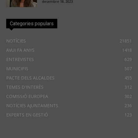
desembre 18, 2023
Categories populars
NOTÍCIES
21851
AVUI FA ANYS
1418
ENTREVISTES
629
MUNICIPIS
507
PACTE DELS ALCALDES
455
TEMES D'INTERÈS
312
COMISSIÓ EUROPEA
302
NOTÍCIES AJUNTAMENTS
236
EXPERTS EN GESTIÓ
123