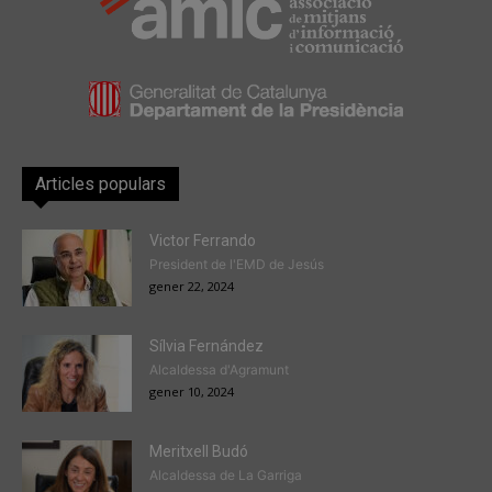
Articles populars
Victor Ferrando
President de l'EMD de Jesús
gener 22, 2024
Sílvia Fernández
Alcaldessa d'Agramunt
gener 10, 2024
Meritxell Budó
Alcaldessa de La Garriga