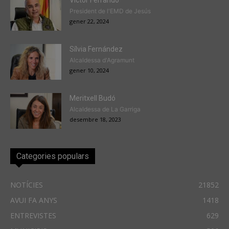
President de l'EMD de Jesús
gener 22, 2024
Sílvia Fernández
Alcaldessa d'Agramunt
gener 10, 2024
Meritxell Budó
Alcaldessa de La Garriga
desembre 18, 2023
Categories populars
NOTÍCIES
21852
AVUI FA ANYS
1418
ENTREVISTES
629