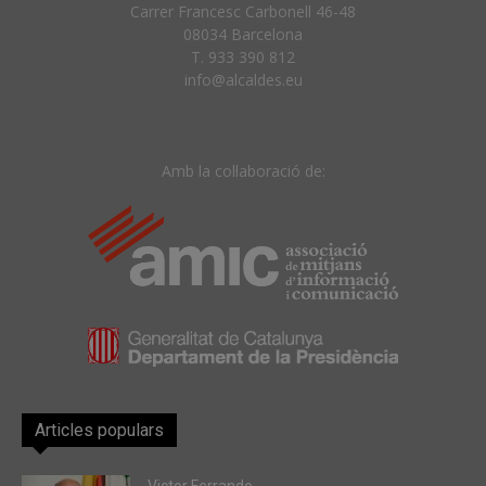
Carrer Francesc Carbonell 46-48
08034 Barcelona
T. 933 390 812
info@alcaldes.eu
Amb la col·laboració de:
Articles populars
Victor Ferrando