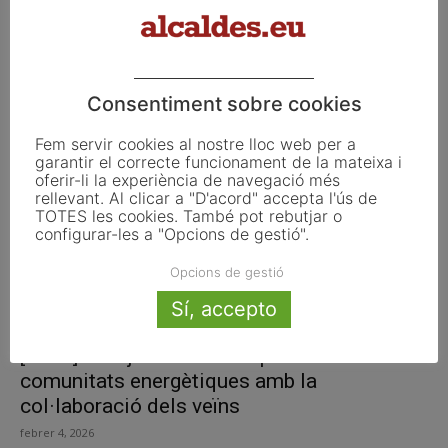
Igualtat i Feminisme destina 92 M€ als ens
locals per al desplegament...
febrer 9, 2026
Consentiment sobre cookies
Fem servir cookies al nostre lloc web per a
garantir el correcte funcionament de la mateixa i
oferir-li la experiència de navegació més
rellevant. Al clicar a "D'acord" accepta l'ús de
TOTES les cookies. També pot rebutjar o
configurar-les a "Opcions de gestió".
Opcions de gestió
Sí, accepto
[ACM] Els ajuntaments impulsen
comunitats energètiques amb la
col·laboració dels veïns
febrer 4, 2026