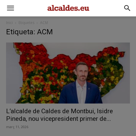
Inici
Etiquetes
ACM
Etiqueta: ACM
L’alcalde de Caldes de Montbui, Isidre
Pineda, nou vicepresident primer de...
març 11, 2026