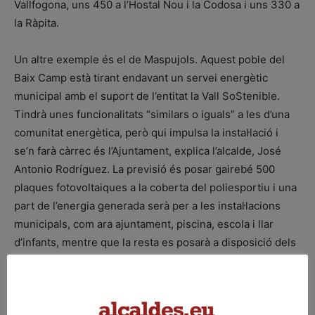
Vallfogona, uns 450 a l’Hostal Nou i la Codosa i uns 330 a
la Ràpita.
Un altre exemple és el de Maspujols. Aquest poble del
Baix Camp està tirant endavant un servei energètic
municipal amb el suport de l’entitat la Vall SoStenible.
Tindrà unes funcionalitats “similars o iguals” a les d’una
comunitat energètica, però qui impulsa la instal·lació i
se’n farà càrrec és l’Ajuntament, explica l’alcalde, José
Antonio Rodríguez. La previsió és posar gairebé 500
plaques fotovoltaiques a la coberta del poliesportiu i una
part de l’energia generada serà per a les instal·lacions
municipals, com ara ajuntament, piscina, escola i llar
d’infants, mentre que la resta es posarà a disposició dels
veïns. Aquest projecte ha rebut també diners del Fons de
Transició Nuclear.