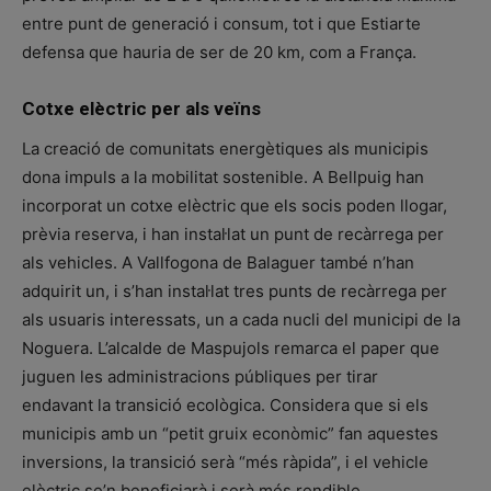
entre punt de generació i consum, tot i que Estiarte
defensa que hauria de ser de 20 km, com a França.
Cotxe elèctric per als veïns
La creació de comunitats energètiques als municipis
dona impuls a la mobilitat sostenible. A Bellpuig han
incorporat un cotxe elèctric que els socis poden llogar,
prèvia reserva, i han instal·lat un punt de recàrrega per
als vehicles. A Vallfogona de Balaguer també n’han
adquirit un, i s’han instal·lat tres punts de recàrrega per
als usuaris interessats, un a cada nucli del municipi de la
Noguera. L’alcalde de Maspujols remarca el paper que
juguen les administracions públiques per tirar
endavant la transició ecològica. Considera que si els
municipis amb un “petit gruix econòmic” fan aquestes
inversions, la transició serà “més ràpida”, i el vehicle
elèctric se’n beneficiarà i serà més rendible.