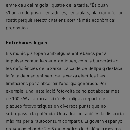
entre deu del migdia i quatre de la tarda. “És quan
s’hauran de posar rentadores, rentaplats, planxar o fer un
rostit perquè l’electricitat ens sortirà més econòmica”,
pronostica.
Entrebancs legals
Els municipis topen amb alguns entrebancs per a
impulsar comunitats energètiques, com la burocràcia o
les deficiències de la xarxa. L’alcalde de Bellpuig destaca
la falta de manteniment de la xarxa elèctrica i les
limitacions per a absorbir l’energia generada. Per
exemple, una instal·lació fotovoltaica no pot abocar més
de 100 kW a la xarxa i això els obliga a repartir les
plaques fotovoltaiques en diversos punts que no
sobrepassin la potència. Una altra limitació és la distància
màxima per a l’autoconsum compartit. El govern espanyol
preveu ampliar de 2 a 5 quilòmetres la distància màxima