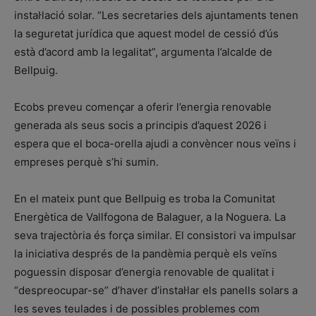
instal·lació solar. “Les secretaries dels ajuntaments tenen
la seguretat jurídica que aquest model de cessió d’ús
està d’acord amb la legalitat”, argumenta l’alcalde de
Bellpuig.
Ecobs preveu començar a oferir l’energia renovable
generada als seus socis a principis d’aquest 2026 i
espera que el boca-orella ajudi a convèncer nous veïns i
empreses perquè s’hi sumin.
En el mateix punt que Bellpuig es troba la Comunitat
Energètica de Vallfogona de Balaguer, a la Noguera. La
seva trajectòria és força similar. El consistori va impulsar
la iniciativa després de la pandèmia perquè els veïns
poguessin disposar d’energia renovable de qualitat i
“despreocupar-se” d’haver d’instal·lar els panells solars a
les seves teulades i de possibles problemes com