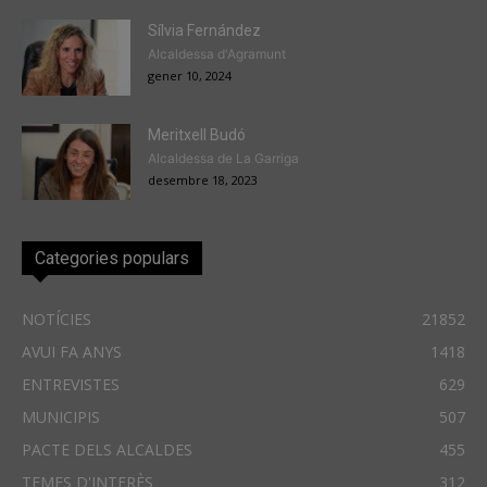
Sílvia Fernández
Alcaldessa d'Agramunt
gener 10, 2024
Meritxell Budó
Alcaldessa de La Garriga
desembre 18, 2023
Categories populars
NOTÍCIES
21852
AVUI FA ANYS
1418
ENTREVISTES
629
MUNICIPIS
507
PACTE DELS ALCALDES
455
TEMES D'INTERÈS
312