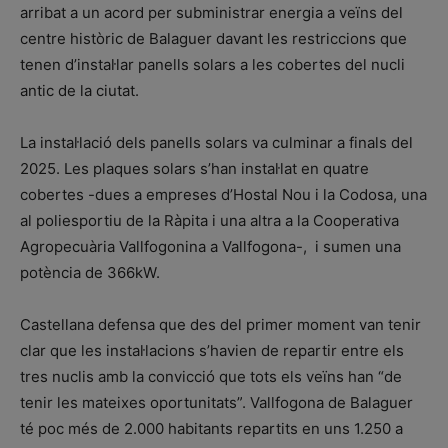
arribat a un acord per subministrar energia a veïns del
centre històric de Balaguer davant les restriccions que
tenen d’instal·lar panells solars a les cobertes del nucli
antic de la ciutat.
La instal·lació dels panells solars va culminar a finals del
2025. Les plaques solars s’han instal·lat en quatre
cobertes -dues a empreses d’Hostal Nou i la Codosa, una
al poliesportiu de la Ràpita i una altra a la Cooperativa
Agropecuària Vallfogonina a Vallfogona-, i sumen una
potència de 366kW.
Castellana defensa que des del primer moment van tenir
clar que les instal·lacions s’havien de repartir entre els
tres nuclis amb la convicció que tots els veïns han “de
tenir les mateixes oportunitats”. Vallfogona de Balaguer
té poc més de 2.000 habitants repartits en uns 1.250 a