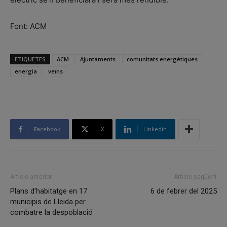
Font: ACM
ETIQUETES
ACM
Ajuntaments
comunitats energètiques
energia
veïns
Facebook
X
Linkedin
Article anterior
Article següent
Plans d’habitatge en 17
6 de febrer del 2025
municipis de Lleida per
combatre la despoblació