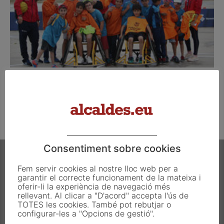
Conveni amb la Fundació Barça i cinc
ajuntaments gironins per fomentar...
octubre 26, 2018
Consentiment sobre cookies
Fem servir cookies al nostre lloc web per a
garantir el correcte funcionament de la mateixa i
oferir-li la experiència de navegació més
rellevant. Al clicar a "D'acord" accepta l'ús de
Carrer Francesc Carbonell 46-48
TOTES les cookies. També pot rebutjar o
08034 Barcelona
configurar-les a "Opcions de gestió".
T. 933 390 812