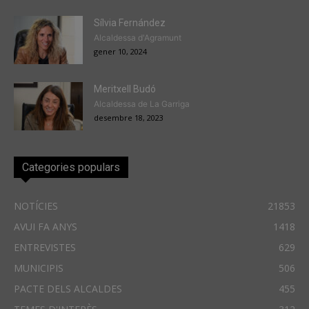
Sílvia Fernández
Alcaldessa d'Agramunt
gener 10, 2024
Meritxell Budó
Alcaldessa de La Garriga
desembre 18, 2023
Categories populars
NOTÍCIES
21853
AVUI FA ANYS
1418
ENTREVISTES
629
MUNICIPIS
506
PACTE DELS ALCALDES
455