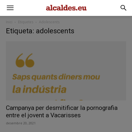
Inici
Etiquetes
Adolescents
Etiqueta: adolescents
Campanya per desmitificar la pornografia
entre el jovent a Vacarisses
desembre 20, 2021