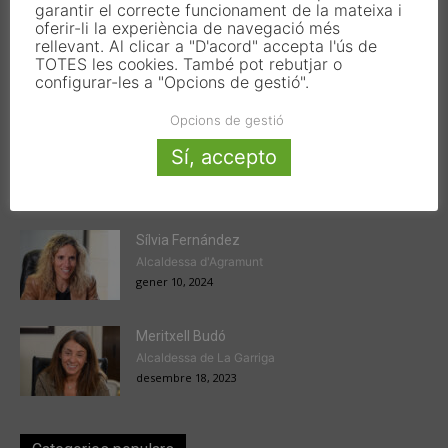
garantir el correcte funcionament de la mateixa i
oferir-li la experiència de navegació més
rellevant. Al clicar a "D'acord" accepta l'ús de
TOTES les cookies. També pot rebutjar o
configurar-les a "Opcions de gestió".
Articles populars
Opcions de gestió
Victor Ferrando
Sí, accepto
President de l'EMD de Jesús
gener 22, 2024
Sílvia Fernández
Alcaldessa d'Agramunt
gener 10, 2024
Meritxell Budó
Alcaldessa de La Garriga
desembre 18, 2023