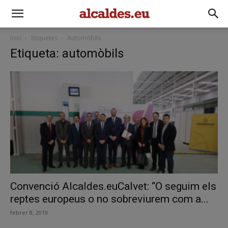
Inici
Etiquetes
Automòbils
Etiqueta: automòbils
Convenció Alcaldes.euCalvet: “O seguim els
reptes europeus o no sobreviurem com a...
febrer 8, 2019