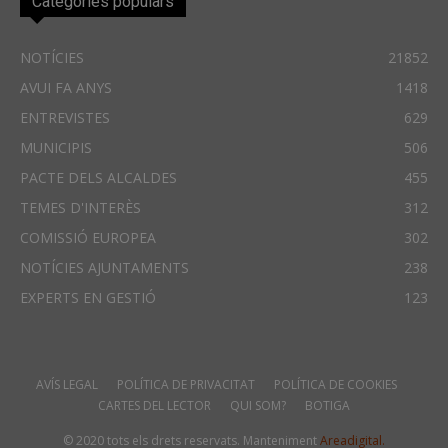
Categories populars
NOTÍCIES
21852
AVUI FA ANYS
1418
ENTREVISTES
629
MUNICIPIS
506
PACTE DELS ALCALDES
455
TEMES D'INTERÈS
312
COMISSIÓ EUROPEA
302
NOTÍCIES AJUNTAMENTS
238
EXPERTS EN GESTIÓ
123
AVÍS LEGAL
POLÍTICA DE PRIVACITAT
POLÍTICA DE COOKIES
CARTES DEL LECTOR
QUI SOM?
BOTIGA
© 2020 tots els drets reservats. Manteniment
Areadigital.