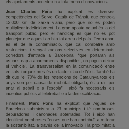
els ajuntaments accedeixin a tota mena d’innovacions.
Jean Charles Peña
ha explicat les diverses
competències del Servei Català de Trànsit, que controla
12.000 km de xarxa viària, però que no es poden
multiplicar indefinidament. La gran aposta actual és la del
transport públic, però el handicap és que no es pot
plantejar que aquest arribi a tot arreu del país. Tema apart
és el de la contaminació, que cal combatre amb
restriccions i senyalitzacions selectives en determinats
corredors d’entrada a Barcelona, “que portaran als
usuaris cap a aparcaments disponibles, on puguin deixar
el vehicle”. La transversalitat en la comunicació entre
entitats i organismes és un factor clau de l’èxit. També ha
dit que “el 70% de les retencions de Catalunya tots els
anys son per causa de mobilitat obligada, és a dir, per
anar al treball o a l’escola” i això fa necessaris els
incentius públics al teletreball o a la deslocalització.
Finalment,
Marc Pons
ha explicat que Aigües de
Barcelona subministra a 23 municipis i té nombroses
depuradores i canonades soterrades. Tot i això han
identificat nombroses “coses que han contribuït a millorar
la sostenibilitat, a través de la innovació i la proximitat a