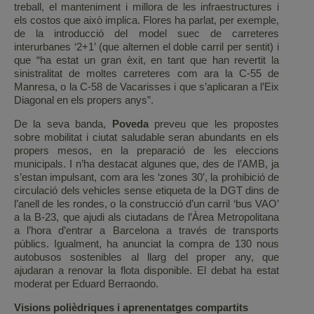
treball, el manteniment i millora de les infraestructures i
els costos que això implica. Flores ha parlat, per exemple,
de la introducció del model suec de carreteres
interurbanes ‘2+1’ (que alternen el doble carril per sentit) i
que “ha estat un gran èxit, en tant que han revertit la
sinistralitat de moltes carreteres com ara la C-55 de
Manresa, o la C-58 de Vacarisses i que s’aplicaran a l’Eix
Diagonal en els propers anys”.
De la seva banda,
Poveda
preveu que les propostes
sobre mobilitat i ciutat saludable seran abundants en els
propers mesos, en la preparació de les eleccions
municipals. I n’ha destacat algunes que, des de l’AMB, ja
s’estan impulsant, com ara les ‘zones 30’, la prohibició de
circulació dels vehicles sense etiqueta de la DGT dins de
l’anell de les rondes, o la construcció d’un carril ‘bus VAO’
a la B-23, que ajudi als ciutadans de l’Àrea Metropolitana
a l’hora d’entrar a Barcelona a través de transports
públics. Igualment, ha anunciat la compra de 130 nous
autobusos sostenibles al llarg del proper any, que
ajudaran a renovar la flota disponible. El debat ha estat
moderat per Eduard Berraondo.
Visions polièdriques i aprenentatges compartits