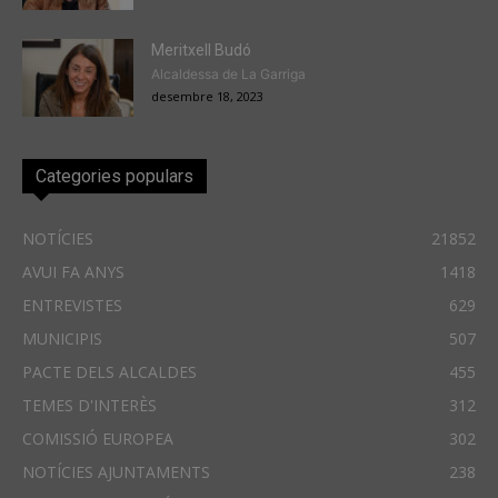
Meritxell Budó
Alcaldessa de La Garriga
desembre 18, 2023
Categories populars
NOTÍCIES
21852
AVUI FA ANYS
1418
ENTREVISTES
629
MUNICIPIS
507
PACTE DELS ALCALDES
455
TEMES D'INTERÈS
312
COMISSIÓ EUROPEA
302
NOTÍCIES AJUNTAMENTS
238