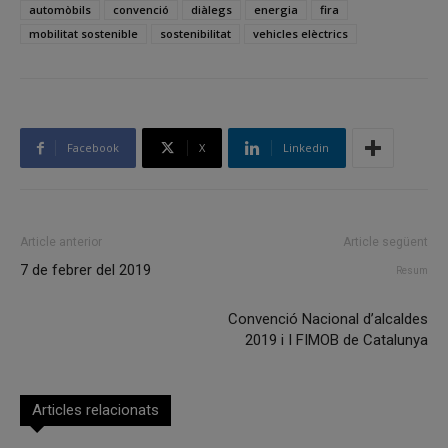
automòbils
convenció
diàlegs
energia
fira
mobilitat sostenible
sostenibilitat
vehicles elèctrics
Facebook
X
Linkedin
Article anterior
Article següent
7 de febrer del 2019
Resum
Convenció Nacional d’alcaldes
2019 i I FIMOB de Catalunya
Articles relacionats