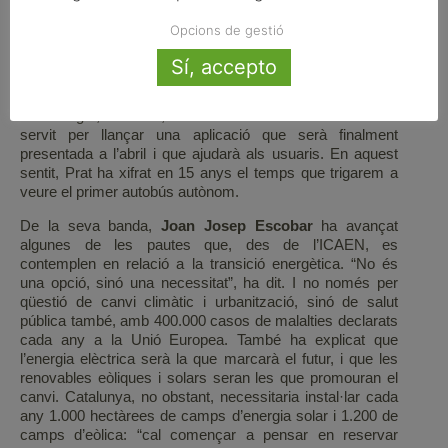
Junyent ha relatat les nombroses subvencions de flotes
municipals de vehicles elèctrics. També Joan Prat ha
Opcions de gestió
parlat sobre la feina que fan els municipis de l’
AMTU
per
donar servei als ajuntaments a l’hora de donar servei de
Sí, accepto
transport públic en municipis allunyats o zones poc
connectades. Projectes d’aplicacions experimentals a
Sant Cugat, Vallirana, Sant Sadurní i a Can Barata han
servit per llançar una aplicació que serà finalment
presentada a l’abril i que ajudarà als usuaris. En aquest
sentit, Prat ha xifrat en 15 anys el temps que trigarem a
veure el primer autobús autònom.
De la seva banda,
Joan Josep Escobar
ha avançat
algunes de les pautes que, des de l’ICAEN, es
contemplen en relació a la transició energètica. “No és
una opció, sinó una necessitat”, ha dit. I no només per
qüestió de canvi climàtic i urbanització, sinó de salut
pública també, amb 400.000 casos de malalties declarats
cada any a la Unió Europea. També ha explicat que
l’energia elèctrica serà la que marcarà el futur, i que les
renovables eòliques i solars seran les que promouran el
canvi. Catalunya, no obstant, necessitaria instal·lar cada
any 1.000 hectàrees de camps d’energia solar i 1.200 de
camps d’eòlica: “cal començar a pensar en reservar