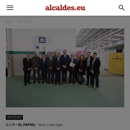
Inici
NOTÍCIES
NOTÍCIES
8.2.19
– EL PAPIOL
• Baix Llobregat