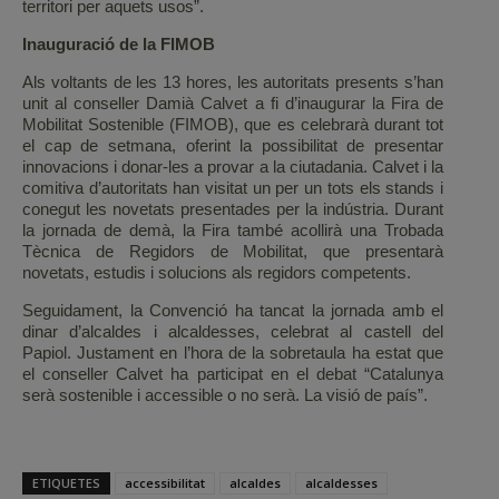
territori per aquets usos”.
Inauguració de la FIMOB
Als voltants de les 13 hores, les autoritats presents s’han
unit al conseller Damià Calvet a fi d’inaugurar la Fira de
Mobilitat Sostenible (FIMOB), que es celebrarà durant tot
el cap de setmana, oferint la possibilitat de presentar
innovacions i donar-les a provar a la ciutadania. Calvet i la
comitiva d’autoritats han visitat un per un tots els stands i
conegut les novetats presentades per la indústria. Durant
la jornada de demà, la Fira també acollirà una Trobada
Tècnica de Regidors de Mobilitat, que presentarà
novetats, estudis i solucions als regidors competents.
Seguidament, la Convenció ha tancat la jornada amb el
dinar d’alcaldes i alcaldesses, celebrat al castell del
Papiol. Justament en l’hora de la sobretaula ha estat que
el conseller Calvet ha participat en el debat “Catalunya
serà sostenible i accessible o no serà. La visió de país”.
ETIQUETES
accessibilitat
alcaldes
alcaldesses