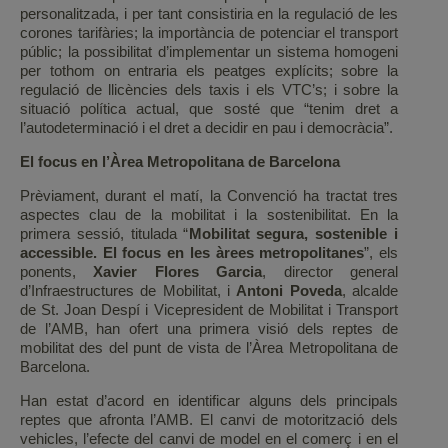
personalitzada, i per tant consistiria en la regulació de les
corones tarifàries; la importància de potenciar el transport
públic; la possibilitat d’implementar un sistema homogeni
per tothom on entraria els peatges explícits; sobre la
regulació de llicències dels taxis i els VTC’s; i sobre la
situació política actual, que sosté que “tenim dret a
l’autodeterminació i el dret a decidir en pau i democràcia”.
El focus en l’Àrea Metropolitana de Barcelona
Prèviament, durant el matí, la Convenció ha tractat tres
aspectes clau de la mobilitat i la sostenibilitat. En la
primera sessió, titulada “
Mobilitat segura, sostenible i
accessible. El focus en les àrees metropolitanes
”, els
ponents,
Xavier Flores Garcia
, director general
d’Infraestructures de Mobilitat, i
Antoni Poveda
, alcalde
de St. Joan Despí i Vicepresident de Mobilitat i Transport
de l’AMB, han ofert una primera visió dels reptes de
mobilitat des del punt de vista de l’Àrea Metropolitana de
Barcelona.
Han estat d’acord en identificar alguns dels principals
reptes que afronta l’AMB. El canvi de motorització dels
vehicles, l’efecte del canvi de model en el comerç i en el