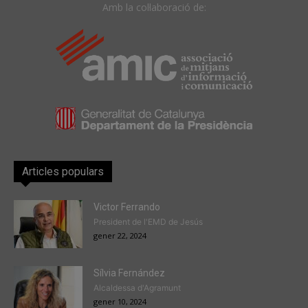
Amb la col·laboració de:
Articles populars
Victor Ferrando
President de l'EMD de Jesús
gener 22, 2024
Sílvia Fernández
Alcaldessa d'Agramunt
gener 10, 2024