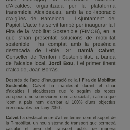
d’Alcaldes, organitzada per la plataforma
transmèdia Alcaldes.eu, amb la col·laboració
d’Aigües de Barcelona i l’Ajuntament del
Papiol. L’acte ha servit també per inaugurar la I
Fira de la Mobilitat Sostenible (FIMOB), en la
que s’han presentat solucions de mobilitat
sostenible i ha comptat amb la presència
destacada de l’Hble. Sr.
Damià Calvet
,
Conseller de Territori i Sostenibilitat, a banda
de l’alcalde local,
Jordi Bou
, i el primer tinent
d’alcalde, Joan Borràs.
Després de l’acte d’inauguració de la
I Fira de Mobilitat
Sostenible
, Calvet ha manifestat durant el dinar
d’alcaldes i alcaldesses que “o seguim els reptes
europeus o no sobreviurem com a societat”, i afirma que
“com a país hem d’arribar al 100% d’uns objectius
irrenunciables per l’any 2050”.
Calvet
ha destacat entre d’altres temes com el suport de
la T-mobilitat, un nou sistema de transport que permetrà
calcular el preu del transport públic de manera