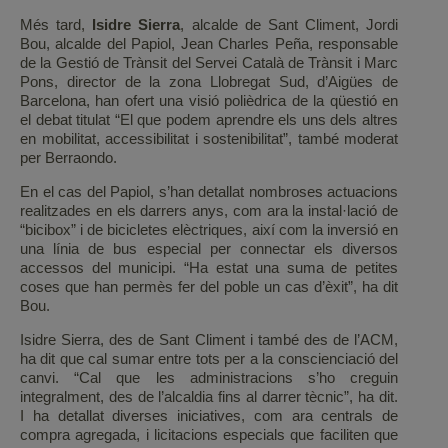
Més tard,
Isidre Sierra
, alcalde de Sant Climent, Jordi
Bou, alcalde del Papiol, Jean Charles Peña, responsable
de la Gestió de Trànsit del Servei Català de Trànsit i Marc
Pons, director de la zona Llobregat Sud, d’Aigües de
Barcelona, han ofert una visió polièdrica de la qüestió en
el debat titulat “El que podem aprendre els uns dels altres
en mobilitat, accessibilitat i sostenibilitat”, també moderat
per Berraondo.
En el cas del Papiol, s’han detallat nombroses actuacions
realitzades en els darrers anys, com ara la instal·lació de
“bicibox” i de bicicletes elèctriques, així com la inversió en
una línia de bus especial per connectar els diversos
accessos del municipi. “Ha estat una suma de petites
coses que han permès fer del poble un cas d’èxit”, ha dit
Bou.
Isidre Sierra, des de Sant Climent i també des de l’ACM,
ha dit que cal sumar entre tots per a la conscienciació del
canvi. “Cal que les administracions s’ho creguin
integralment, des de l’alcaldia fins al darrer tècnic”, ha dit.
I ha detallat diverses iniciatives, com ara centrals de
compra agregada, i licitacions especials que faciliten que