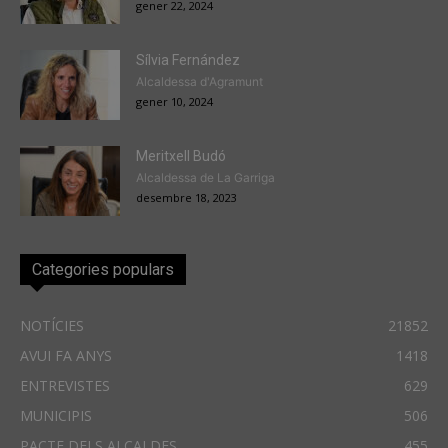
gener 22, 2024
Sílvia Fernández
Alcaldessa d'Agramunt
gener 10, 2024
Meritxell Budó
Alcaldessa de La Garriga
desembre 18, 2023
Categories populars
NOTÍCIES
21852
AVUI FA ANYS
1418
ENTREVISTES
629
MUNICIPIS
506
PACTE DELS ALCALDES
455