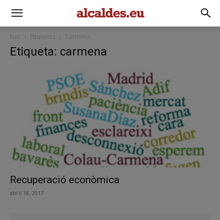
Inici
Etiquetes
Carmena
Etiqueta: carmena
Recuperació econòmica
abril 18, 2017