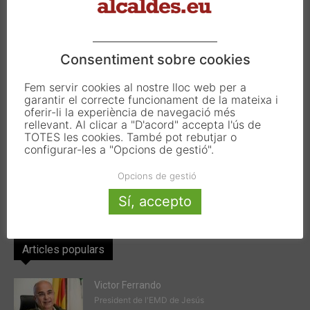
T. 933 390 812
info@alcaldes.eu
Consentiment sobre cookies
Amb la col·laboració de:
Fem servir cookies al nostre lloc web per a
garantir el correcte funcionament de la mateixa i
oferir-li la experiència de navegació més
rellevant. Al clicar a "D'acord" accepta l'ús de
TOTES les cookies. També pot rebutjar o
configurar-les a "Opcions de gestió".
Opcions de gestió
Sí, accepto
Articles populars
Victor Ferrando
President de l'EMD de Jesús