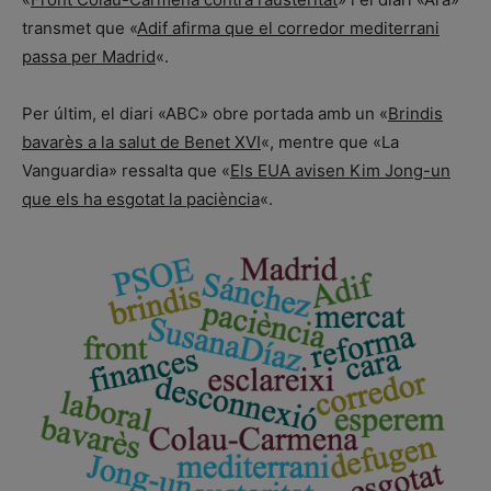
transmet que «
Adif afirma que el corredor mediterrani
passa per Madrid
«.
Per últim, el diari «ABC» obre portada amb un «
Brindis
bavarès a la salut de Benet XVI
«, mentre que «La
Vanguardia» ressalta que «
Els EUA avisen Kim Jong-un
que els ha esgotat la paciència
«.