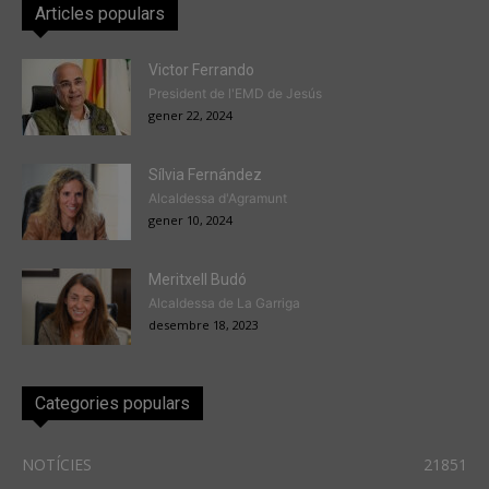
Articles populars
Victor Ferrando
President de l'EMD de Jesús
gener 22, 2024
Sílvia Fernández
Alcaldessa d'Agramunt
gener 10, 2024
Meritxell Budó
Alcaldessa de La Garriga
desembre 18, 2023
Categories populars
NOTÍCIES
21851