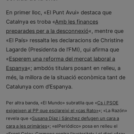
En primer lloc, «El Punt Avui» destaca que
Catalnya es troba «
Amb les finances
preparades per a la desconnexió
«, mentre que
«El País» ressalta les declaracions de Christine
Lagarde (Presidenta de l’FMI), qui afirma que
«
Esperem una reforma del mercat laboral a
Espanya
«; ambdós titulars posant en relleu, a
més, la millora de la situació econòmica tant de
Catalunya com d’Espanya.
Per altra banda, «El Mundo» subratlla que «
Cs i PSOE
exigeixen al PP que esclareixi el «cas Rato»
«; «La Razón»
revela que «
Susana Díaz i Sánchez defugen un cara a
cara a les primàries
«; «elPeriódico» posa en relleu el
«
Front Colau-Carmena contra l’austeritat
» i el diari «Ara»