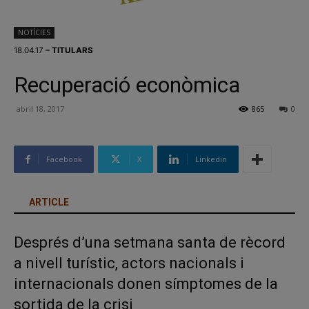
NOTÍCIES
18.04.17
– TITULARS
Recuperació econòmica
abril 18, 2017
865
0
Facebook
X
Linkedin
ARTICLE
Després d’una setmana santa de rècord
a nivell turístic, actors nacionals i
internacionals donen símptomes de la
sortida de la crisi