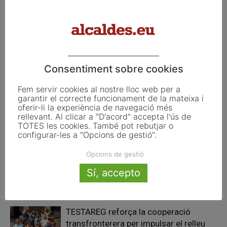
Article anterior
Article següent
“Moltes ciutats del món
Finances a punt per al salt
voldrien tenir els problemes de
Barcelona”
Consentiment sobre cookies
Articles relacionats
Fem servir cookies al nostre lloc web per a
garantir el correcte funcionament de la mateixa i
oferir-li la experiència de navegació més
La UE activa les primeres obligacions
rellevant. Al clicar a "D'acord" accepta l'ús de
TOTES les cookies. També pot rebutjar o
de transparència de la Llei d’IA que
configurar-les a "Opcions de gestió".
afecten els ajuntaments
Opcions de gestió
El Pla de Barris mobilitza 117 municipis
Sí, accepto
catalans per impulsar la regeneració
urbana
TESTAREG reforça la cooperació
transfronterera per impulsar el relleu