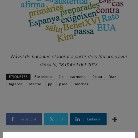
Núvol de paraules elaborat a partir dels titulars d’avui
dimarts, 18 d’abril del 2017.
ETIQUETES
Barcelona
C's
carmena
Colau
Díaz
lagarde
Madrid
pp
psoe
sánchez
Facebook
X
Linkedin