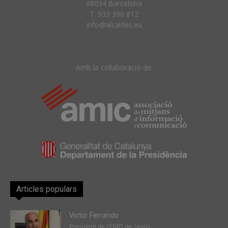
08034 Barcelona
T. 933 390 812
info@alcaldes.eu
Amb la col·laboració de:
Articles populars
Victor Ferrando
President de l'EMD de Jesús