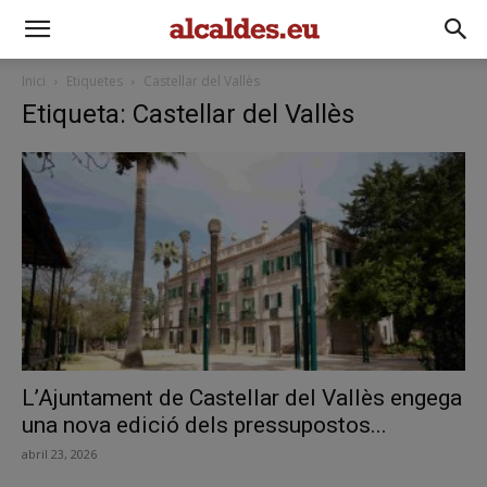
Inici
Etiquetes
Castellar del Vallès
Etiqueta: Castellar del Vallès
L’Ajuntament de Castellar del Vallès engega
una nova edició dels pressupostos...
abril 23, 2026