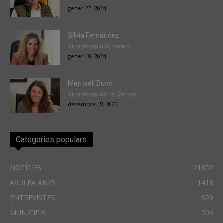
gener 22, 2024
Sílvia Fernández
Alcaldessa d'Agramunt
gener 10, 2024
Meritxell Budó
Alcaldessa de La Garriga
desembre 18, 2023
Categories populars
NOTÍCIES
21852
AVUI FA ANYS
1418
ENTREVISTES
629
MUNICIPIS
506