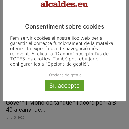
L’Ajuntament declararà refugis climàtics
tres piscines d’estiu i els jocs d’aigua...
Consentiment sobre cookies
abril 18, 2024
Fem servir cookies al nostre lloc web per a
garantir el correcte funcionament de la mateixa i
oferir-li la experiència de navegació més
rellevant. Al clicar a "D'acord" accepta l'ús de
TOTES les cookies. També pot rebutjar o
configurar-les a "Opcions de gestió".
Opcions de gestió
Sí, accepto
Govern i Moncloa tanquen l’acord per la B-
40 a canvi de...
juliol 3, 2023