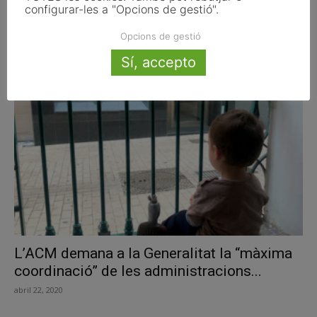
configurar-les a "Opcions de gestió".
La Diputació de Lleida fa arribar una guia
Opcions de gestió
per al desconfinament...
Sí, accepto
maig 13, 2020
L’ACM demana a la Generalitat la “màxima
coordinació” de les administracions...
abril 22, 2020