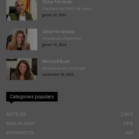
Victor Ferrando
President de l'EMD de Jesús
gener 22, 2024
Sílvia Fernández
Alcaldessa d'Agramunt
gener 10, 2024
Meritxell Budó
Alcaldessa de La Garriga
desembre 18, 2023
Categories populars
NOTÍCIES
21853
AVUI FA ANYS
1418
ENTREVISTES
629