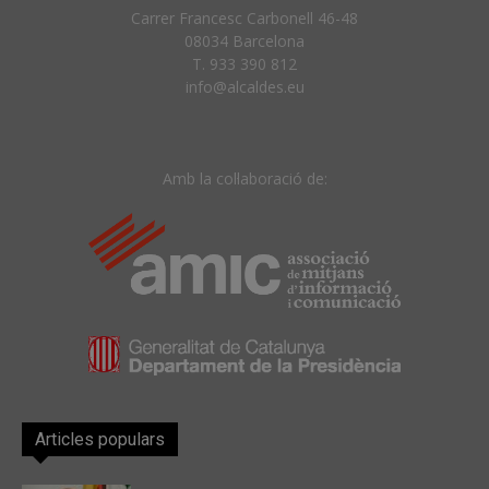
Carrer Francesc Carbonell 46-48
08034 Barcelona
T. 933 390 812
info@alcaldes.eu
Amb la col·laboració de:
Articles populars