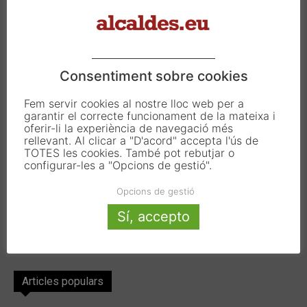
Carrer Francesc Carbonell 46-48
08034 Barcelona
T. 933 390 812
info@alcaldes.eu
Consentiment sobre cookies
Fem servir cookies al nostre lloc web per a
garantir el correcte funcionament de la mateixa i
Amb la col·laboració de:
oferir-li la experiència de navegació més
rellevant. Al clicar a "D'acord" accepta l'ús de
TOTES les cookies. També pot rebutjar o
configurar-les a "Opcions de gestió".
Opcions de gestió
Sí, accepto
Articles populars