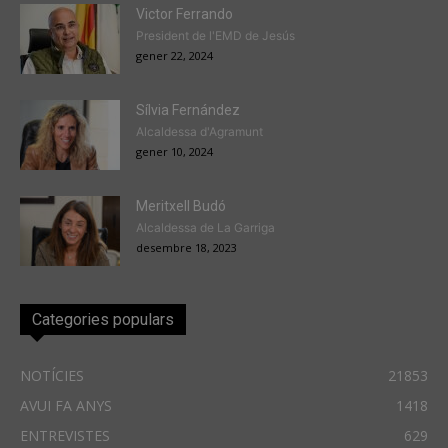
Victor Ferrando
President de l'EMD de Jesús
gener 22, 2024
Sílvia Fernández
Alcaldessa d'Agramunt
gener 10, 2024
Meritxell Budó
Alcaldessa de La Garriga
desembre 18, 2023
Categories populars
NOTÍCIES
21853
AVUI FA ANYS
1418
ENTREVISTES
629