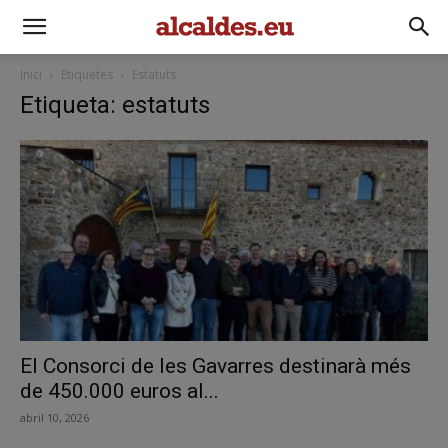
Inici
Etiquetes
Estatuts
Etiqueta: estatuts
El Consorci de les Gavarres destinarà més
de 450.000 euros al...
abril 10, 2026