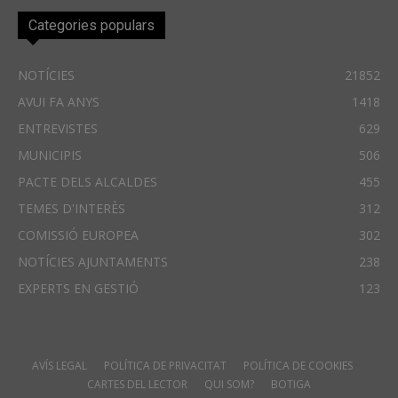
Categories populars
NOTÍCIES
21852
AVUI FA ANYS
1418
ENTREVISTES
629
MUNICIPIS
506
PACTE DELS ALCALDES
455
TEMES D'INTERÈS
312
COMISSIÓ EUROPEA
302
NOTÍCIES AJUNTAMENTS
238
EXPERTS EN GESTIÓ
123
AVÍS LEGAL
POLÍTICA DE PRIVACITAT
POLÍTICA DE COOKIES
CARTES DEL LECTOR
QUI SOM?
BOTIGA