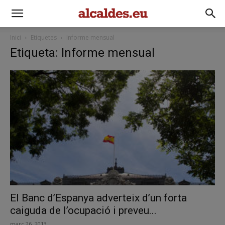
Inici
Etiquetes
Informe mensual
Etiqueta: Informe mensual
El Banc d’Espanya adverteix d’un forta
caiguda de l’ocupació i preveu...
març 26, 2013