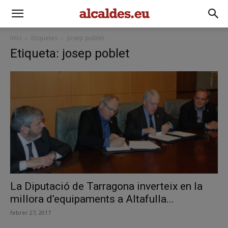
Inici
Etiquetes
Josep poblet
Etiqueta: josep poblet
La Diputació de Tarragona inverteix en la
millora d’equipaments a Altafulla...
febrer 27, 2017