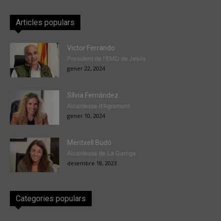
Articles populars
Victor Ferrando
President de l'EMD de Jesús
gener 22, 2024
Sílvia Fernández
Alcaldessa d'Agramunt
gener 10, 2024
Meritxell Budó
Alcaldessa de La Garriga
desembre 18, 2023
Categories populars