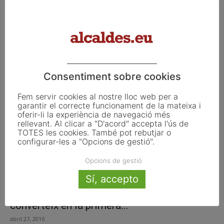
Més de 200.000 euros en la millora dels
camins municipals afectats...
maig 11, 2016
Consentiment sobre cookies
Fem servir cookies al nostre lloc web per a
garantir el correcte funcionament de la mateixa i
oferir-li la experiència de navegació més
rellevant. Al clicar a "D'acord" accepta l'ús de
TOTES les cookies. També pot rebutjar o
configurar-les a "Opcions de gestió".
Opcions de gestió
Sí, accepto
Vila-seca cancel·la tot el deute i es
converteix en la primera...
abril 27, 2016