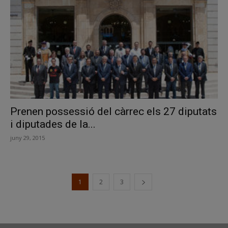
Prenen possessió del càrrec els 27 diputats
i diputades de la...
juny 29, 2015
1
2
3