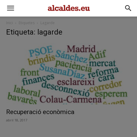
Inici
Etiquetes
Lagarde
Etiqueta: lagarde
Recuperació econòmica
abril 18, 2017