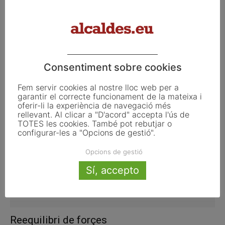
Urkullu governarà el País Basc en coalició
Consentiment sobre cookies
amb el PSE
novembre 21, 2016
Fem servir cookies al nostre lloc web per a
garantir el correcte funcionament de la mateixa i
oferir-li la experiència de navegació més
rellevant. Al clicar a "D'acord" accepta l'ús de
TOTES les cookies. També pot rebutjar o
configurar-les a "Opcions de gestió".
Opcions de gestió
Sí, accepto
Reequilibri de forçes