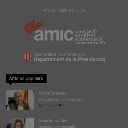
Amb la col·laboració de:
Articles populars
Victor Ferrando
President de l'EMD de Jesús
gener 22, 2024
Sílvia Fernández
Alcaldessa d'Agramunt