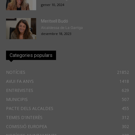
gener 10, 2024
Meritxell Budó
Alcaldessa de La Garriga
desembre 18, 2023
Categories populars
NOTÍCIES
21852
AVUI FA ANYS
1418
ENTREVISTES
629
MUNICIPIS
507
PACTE DELS ALCALDES
455
TEMES D'INTERÈS
312
COMISSIÓ EUROPEA
302