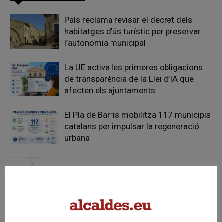
Pals reclama revisar el decret dels
habitatges d’ús turístic per preservar
l’autonomia municipal
La UE activa les primeres obligacions
de transparència de la Llei d’IA que
afecten els ajuntaments
El Pla de Barris mobilitza 117 municipis
catalans per impulsar la regeneració
urbana
FER UN COMENTARI