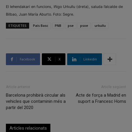
El lehendakari en funcions, Iñigo Urkullu (dreta), saluda l’alcalde de
Bilbao, Juan María Aburto. Foto: Segre.
ETIQUETES
País Basc
PNB
pse
psoe
urkullu
Facebook
X
Linkedin
Article anterior
Article següent
Barcelona prohibirà circular als
Acte de força a Madrid en
vehicles que contaminin més a
suport a Francesc Homs
partir del 2020
Articles relacionats