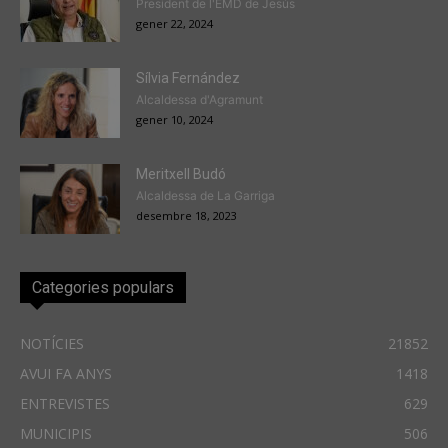
President de l'EMD de Jesús
gener 22, 2024
Sílvia Fernández
Alcaldessa d'Agramunt
gener 10, 2024
Meritxell Budó
Alcaldessa de La Garriga
desembre 18, 2023
Categories populars
NOTÍCIES
21852
AVUI FA ANYS
1418
ENTREVISTES
629
MUNICIPIS
506