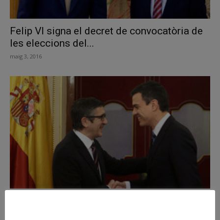
Felip VI signa el decret de convocatòria de
les eleccions del...
maig 3, 2016
El debat d’investidura de Pedro Sánchez
serà el 2 de març