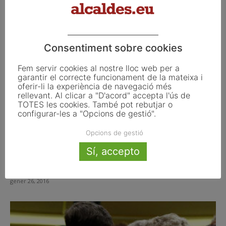
febrer 15, 2016
Consentiment sobre cookies
Fem servir cookies al nostre lloc web per a
garantir el correcte funcionament de la mateixa i
oferir-li la experiència de navegació més
rellevant. Al clicar a "D'acord" accepta l'ús de
TOTES les cookies. També pot rebutjar o
configurar-les a "Opcions de gestió".
Opcions de gestió
Sí, accepto
Felip VI es dóna temps per posar fi al’agonia
de la...
gener 26, 2016