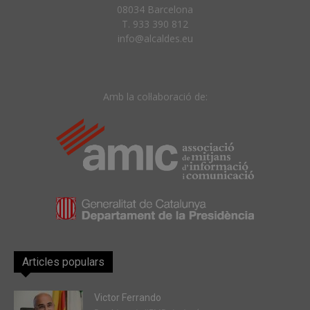
08034 Barcelona
T. 933 390 812
info@alcaldes.eu
Amb la col·laboració de:
Articles populars
Victor Ferrando