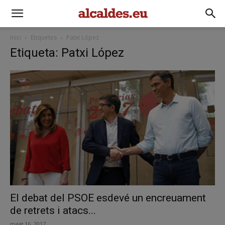
Inici
Etiquetes
Patxi López
Etiqueta: Patxi López
El debat del PSOE esdevé un encreuament
de retrets i atacs...
maig 16, 2017