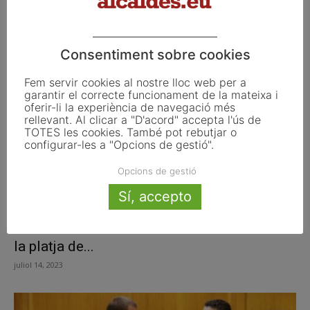
Pineda de Mar
setembre 4, 2023
Consentiment sobre cookies
Fem servir cookies al nostre lloc web per a
garantir el correcte funcionament de la mateixa i
oferir-li la experiència de navegació més
rellevant. Al clicar a "D'acord" accepta l'ús de
TOTES les cookies. També pot rebutjar o
configurar-les a "Opcions de gestió".
Opcions de gestió
Sí, accepto
Costes no autoritza el festival Arts d’Estiu a
la platja de...
juliol 14, 2023