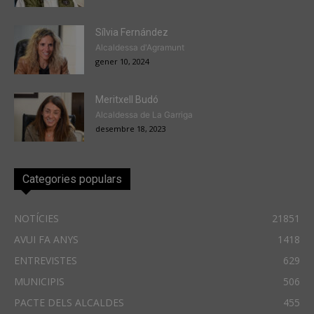
Sílvia Fernández
Alcaldessa d'Agramunt
gener 10, 2024
Meritxell Budó
Alcaldessa de La Garriga
desembre 18, 2023
Categories populars
NOTÍCIES
21851
AVUI FA ANYS
1418
ENTREVISTES
629
MUNICIPIS
506
PACTE DELS ALCALDES
455