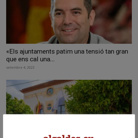
«Els ajuntaments patim una tensió tan gran
que ens cal una...
setembre 4, 2023