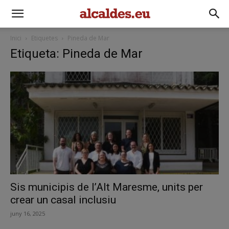
Inici
Etiquetes
Pineda de Mar
Etiqueta: Pineda de Mar
Sis municipis de l’Alt Maresme, units per
crear un casal inclusiu
juny 16, 2025