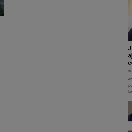
J
a
c
ma
Am
pú
lo