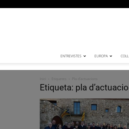
ENTREVISTES
EUROPA
COL·
Inici
Etiquetes
Pla d’actuacions
Etiqueta: pla d’actuaci