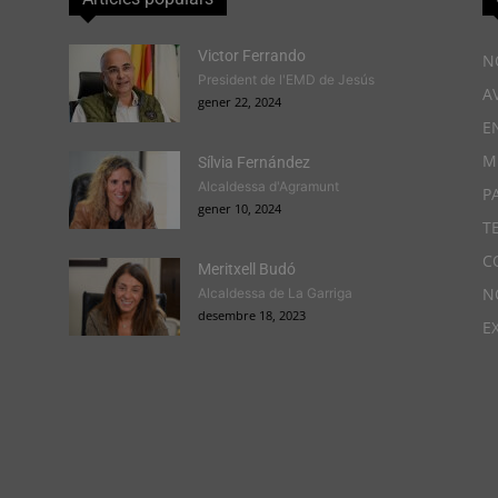
Victor Ferrando
N
President de l'EMD de Jesús
A
gener 22, 2024
E
M
Sílvia Fernández
Alcaldessa d'Agramunt
P
gener 10, 2024
T
C
Meritxell Budó
N
Alcaldessa de La Garriga
desembre 18, 2023
E