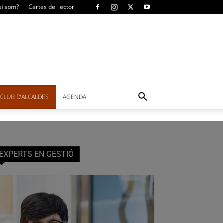
i som?
Cartes del lector
CLUB D’ALCALDES
AGENDA
EXPERTS EN GESTIÓ