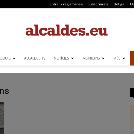
Entrar / registrar-se
Subscriure’s
Botiga
Qu
LOQUIS
ALCALDES TV
NOTÍCIES
MUNICIPIS
MÉS
Alcaldes
ons