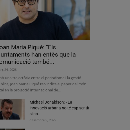
oan Maria Piqué: “Els
juntaments han entès que la
omunicació també...
rç 24, 2026
b una trajectòria entre el periodisme i la gestió
blica, Joan Maria Piqué reivindica el paper del món
cal en la projecció internacional de...
Michael Donaldson: «La
innovació urbana no té cap sentit
si no...
desembre 9, 2025