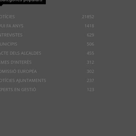
OTÍCIES
21852
VUI FA ANYS
1418
NTREVISTES
629
UNICIPIS
506
ACTE DELS ALCALDES
455
EMES D'INTERÈS
312
OMISSIÓ EUROPEA
302
OTÍCIES AJUNTAMENTS
237
XPERTS EN GESTIÓ
123