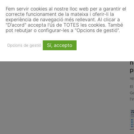
Fem servir cookies al nostre lloc web per a garantir el
correcte funcionament de la mateixa i oferir-li la
experiència de navegació més rellevant. Al clicar a
"D'acord" accepta l'ús de TOTES les cookies. També
pot rebutjar o configurar-les a "Opcions de gestió".
Sí, accepto
Opcions de gestió
P
h
p
ag
El
Ge
l'