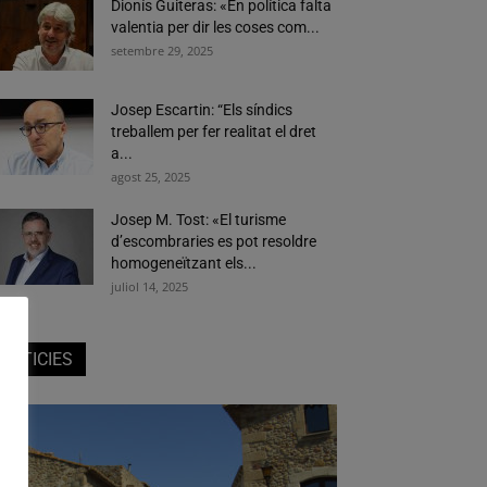
Dionís Guiteras: «En política falta
valentia per dir les coses com...
setembre 29, 2025
Josep Escartin: “Els síndics
treballem per fer realitat el dret
a...
agost 25, 2025
Josep M. Tost: «El turisme
d’escombraries es pot resoldre
homogeneïtzant els...
juliol 14, 2025
NOTICIES