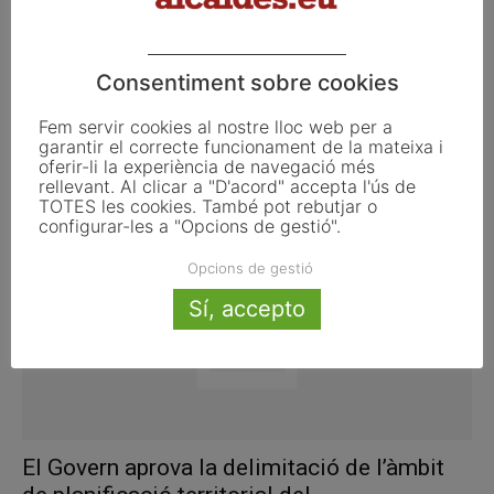
Consentiment sobre cookies
El procés participatiu per a l’elaboració de
Fem servir cookies al nostre lloc web per a
la nova planificació de...
garantir el correcte funcionament de la mateixa i
oferir-li la experiència de navegació més
maig 12, 2014
rellevant. Al clicar a "D'acord" accepta l'ús de
TOTES les cookies. També pot rebutjar o
configurar-les a "Opcions de gestió".
Opcions de gestió
Sí, accepto
El Govern aprova la delimitació de l’àmbit