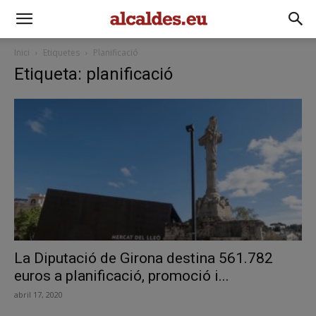
Inici
Etiquetes
Planificació
Etiqueta: planificació
La Diputació de Girona destina 561.782
euros a planificació, promoció i...
abril 17, 2020