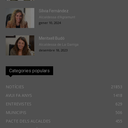
Sílvia Fernández
Alcaldessa d'Agramunt
gener 10, 2024
Meritxell Budó
Alcaldessa de La Garriga
desembre 18, 2023
Categories populars
NOTÍCIES
21853
AVUI FA ANYS
1418
ENTREVISTES
629
MUNICIPIS
506
PACTE DELS ALCALDES
455