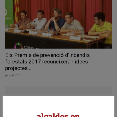
Els Premis de prevenció d’incendis
forestals 2017 reconeixeran idees i
projectes...
juny 6, 2017