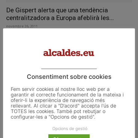
De Gispert alerta que una tendència
centralitzadora a Europa afeblirà les...
novembre 26, 2011
Consentiment sobre cookies
Fem servir cookies al nostre lloc web per a
garantir el correcte funcionament de la mateixa i
oferir-li la experiència de navegació més
rellevant. Al clicar a "D'acord" accepta l'ús de
TOTES les cookies. També pot rebutjar o
configurar-les a "Opcions de gestió".
De Gispert és proclamada presidenta del
Opcions de gestió
Parlament per 77 vots