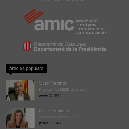
Articles populars
Victor Ferrando
President de l'EMD de Jesús
gener 22, 2024
Sílvia Fernández
Alcaldessa d'Agramunt
gener 10, 2024