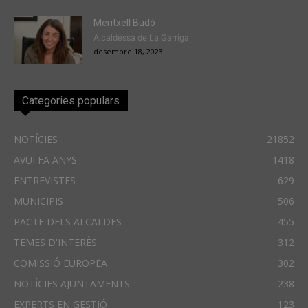
Meritxell Budó
Alcaldessa de La Garriga
desembre 18, 2023
Categories populars
NOTÍCIES
21852
AVUI FA ANYS
1418
ENTREVISTES
629
MUNICIPIS
506
PACTE DELS ALCALDES
455
TEMES D'INTERÈS
312
COMISSIÓ EUROPEA
302
NOTÍCIES AJUNTAMENTS
238
EXPERTS EN GESTIÓ
123