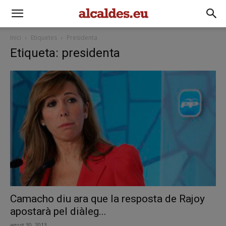
Inici
Etiquetes
Presidenta
Etiqueta: presidenta
Camacho diu ara que la resposta de Rajoy
apostarà pel diàleg...
agost 30, 2013