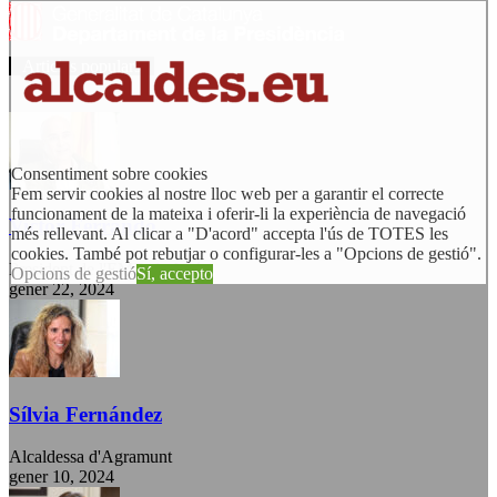
Articles populars
Consentiment sobre cookies
Fem servir cookies al nostre lloc web per a garantir el correcte
funcionament de la mateixa i oferir-li la experiència de navegació
Victor Ferrando
més rellevant. Al clicar a "D'acord" accepta l'ús de TOTES les
cookies. També pot rebutjar o configurar-les a "Opcions de gestió".
President de l'EMD de Jesús
Opcions de gestió
Sí, accepto
gener 22, 2024
Sílvia Fernández
Alcaldessa d'Agramunt
gener 10, 2024