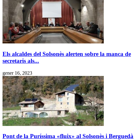
Els alcaldes del Solsonès alerten sobre la manca de
secretaris als...
gener 16, 2023
Pont de la Puríssima «fluix» al Solsonès i Berguedà