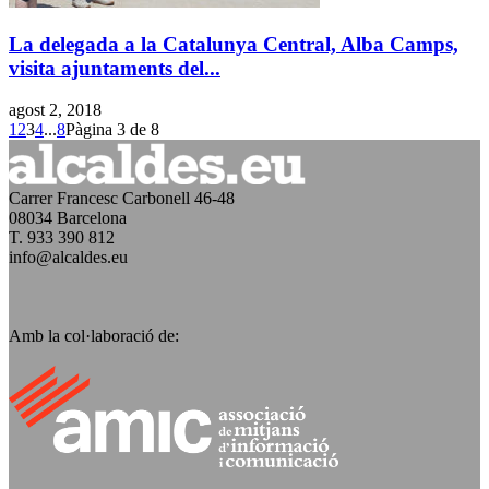
La delegada a la Catalunya Central, Alba Camps,
visita ajuntaments del...
agost 2, 2018
1
2
3
4
...
8
Pàgina 3 de 8
Carrer Francesc Carbonell 46-48
08034 Barcelona
T. 933 390 812
info@alcaldes.eu
Amb la col·laboració de: