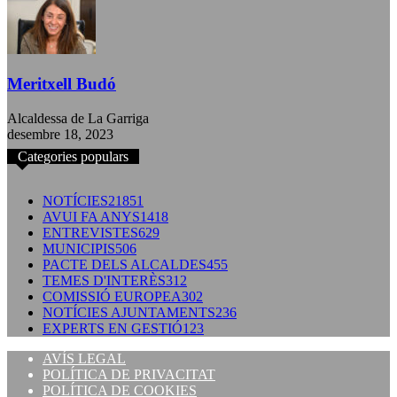
Meritxell Budó
Alcaldessa de La Garriga
desembre 18, 2023
Categories populars
NOTÍCIES
21851
AVUI FA ANYS
1418
ENTREVISTES
629
MUNICIPIS
506
PACTE DELS ALCALDES
455
TEMES D'INTERÈS
312
COMISSIÓ EUROPEA
302
NOTÍCIES AJUNTAMENTS
236
EXPERTS EN GESTIÓ
123
AVÍS LEGAL
POLÍTICA DE PRIVACITAT
POLÍTICA DE COOKIES