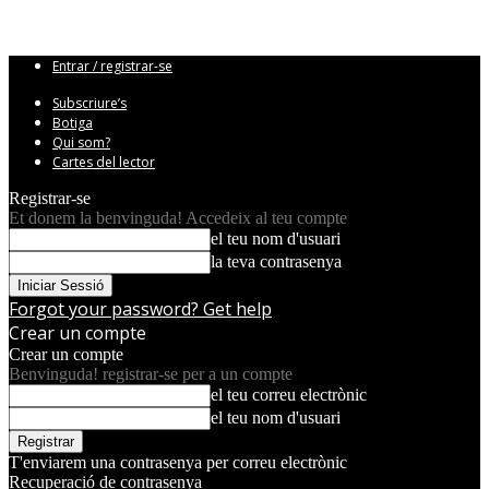
Entrar / registrar-se
Subscriure’s
Botiga
Qui som?
Cartes del lector
Registrar-se
Et donem la benvinguda! Accedeix al teu compte
el teu nom d'usuari
la teva contrasenya
Forgot your password? Get help
Crear un compte
Crear un compte
Benvinguda! registrar-se per a un compte
el teu correu electrònic
el teu nom d'usuari
T'enviarem una contrasenya per correu electrònic
Recuperació de contrasenya