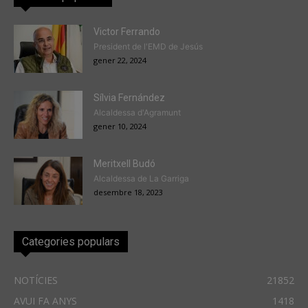
Victor Ferrando
President de l'EMD de Jesús
gener 22, 2024
Sílvia Fernández
Alcaldessa d'Agramunt
gener 10, 2024
Meritxell Budó
Alcaldessa de La Garriga
desembre 18, 2023
Categories populars
NOTÍCIES
21852
AVUI FA ANYS
1418