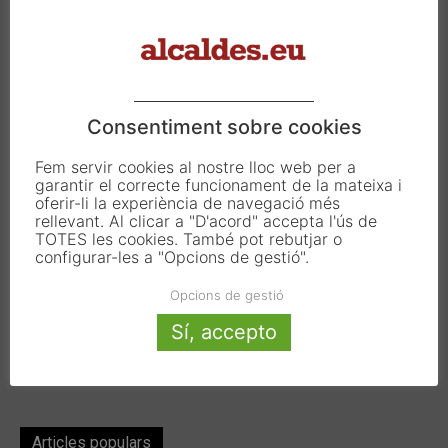
Carrer Francesc Carbonell 46-48
08034 Barcelona
T. 933 390 812
info@alcaldes.eu
Consentiment sobre cookies
Fem servir cookies al nostre lloc web per a
garantir el correcte funcionament de la mateixa i
oferir-li la experiència de navegació més
Amb la col·laboració de:
rellevant. Al clicar a "D'acord" accepta l'ús de
TOTES les cookies. També pot rebutjar o
configurar-les a "Opcions de gestió".
Opcions de gestió
Sí, accepto
Articles populars