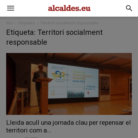
Inici
Etiquetes
Territori socialment responsable
Etiqueta: Territori socialment
responsable
Lleida acull una jornada clau per repensar el
territori com a...