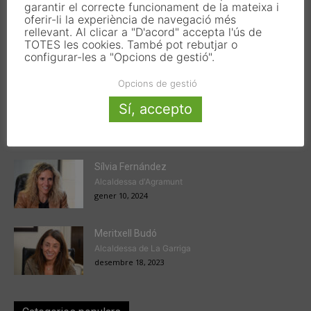
garantir el correcte funcionament de la mateixa i
oferir-li la experiència de navegació més
rellevant. Al clicar a "D'acord" accepta l'ús de
TOTES les cookies. També pot rebutjar o
configurar-les a "Opcions de gestió".
Articles populars
Opcions de gestió
Victor Ferrando
Sí, accepto
President de l'EMD de Jesús
gener 22, 2024
Sílvia Fernández
Alcaldessa d'Agramunt
gener 10, 2024
Meritxell Budó
Alcaldessa de La Garriga
desembre 18, 2023