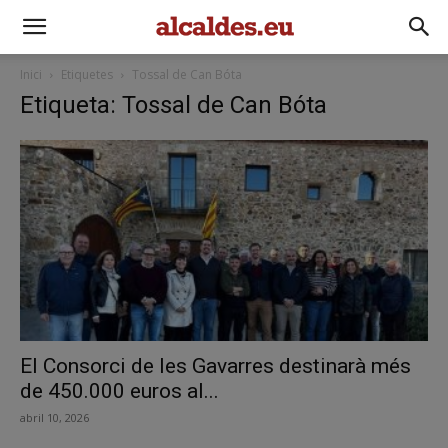
Inici
Etiquetes
Tossal de Can Bóta
Etiqueta: Tossal de Can Bóta
El Consorci de les Gavarres destinarà més
de 450.000 euros al...
abril 10, 2026