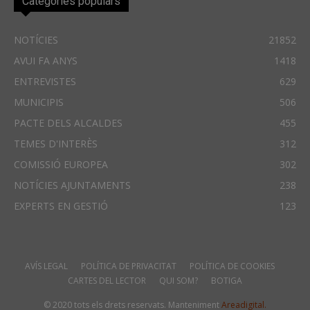
Categories populars
NOTÍCIES
21852
AVUI FA ANYS
1418
ENTREVISTES
629
MUNICIPIS
506
PACTE DELS ALCALDES
455
TEMES D'INTERÈS
312
COMISSIÓ EUROPEA
302
NOTÍCIES AJUNTAMENTS
238
EXPERTS EN GESTIÓ
123
AVÍS LEGAL
POLÍTICA DE PRIVACITAT
POLÍTICA DE COOKIES
CARTES DEL LECTOR
QUI SOM?
BOTIGA
© 2020 tots els drets reservats. Manteniment
Areadigital.