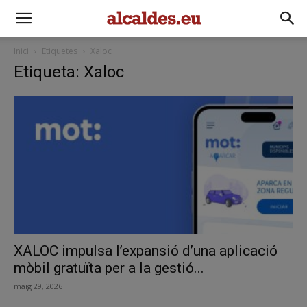
Inici
Etiquetes
Xaloc
Etiqueta: Xaloc
XALOC impulsa l’expansió d’una aplicació
mòbil gratuïta per a la gestió...
maig 29, 2026