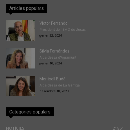
Articles populars
Victor Ferrando
President de l'EMD de Jesús
gener 22, 2024
Sílvia Fernández
Alcaldessa d'Agramunt
gener 10, 2024
Meritxell Budó
Alcaldessa de La Garriga
desembre 18, 2023
Categories populars
NOTÍCIES
21851